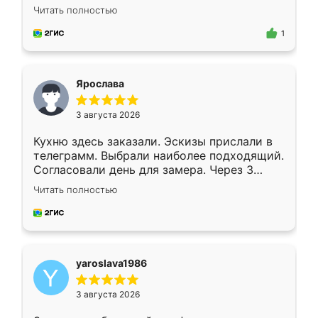
короткие сроки изготовления. Приехавший
Читать полностью
для замера сотрудник Владислав
предложил по моему эскизу самый
1
подходящий вариант шкафа. Немного его
видоизменил, получилось даже лучше, чем
я хотела.
Ярослава
3 августа 2026
Кухню здесь заказали. Эскизы прислали в
телеграмм. Выбрали наиболее подходящий.
Согласовали день для замера. Через 3
недели кухня была уже готова. Остались
Читать полностью
довольны работой. Спасибо Ренессанс
мебель за качественную работу!
yaroslava1986
3 августа 2026