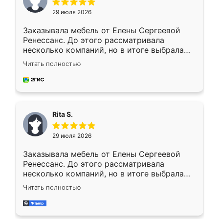
29 июля 2026
Заказывала мебель от Елены Сергеевой
Ренессанс. До этого рассматривала
несколько компаний, но в итоге выбрала
эту. Сначала обговорили условия, потом
Читать полностью
приехал замерщик, всё спокойно объяснил
и снял размеры. Изготовили в срок, с
доставкой тоже никаких проблем не
возникло. Сборку выполнили аккуратно,
мебель сразу встала на свое место без
Rita S.
каких-либо доработок. Качеством осталась
довольна, все выглядит так, как и ожидала.
29 июля 2026
Заказывала мебель от Елены Сергеевой
Ренессанс. До этого рассматривала
несколько компаний, но в итоге выбрала
эту. Сначала обговорили условия, потом
Читать полностью
приехал замерщик, всё спокойно объяснил
и снял размеры. Изготовили в срок, с
доставкой тоже никаких проблем не