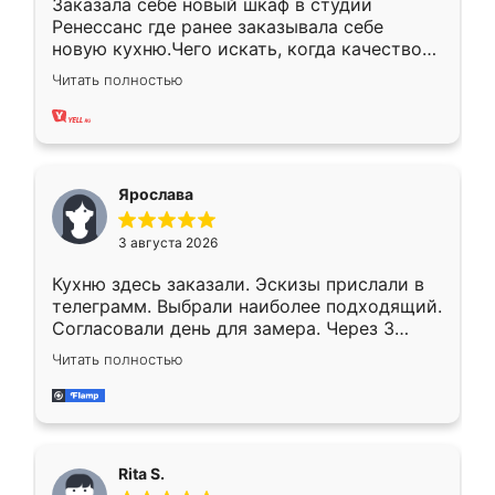
Заказала себе новый шкаф в студии
Ренессанс где ранее заказывала себе
новую кухню.Чего искать, когда качеством
вполне довольна. Служит кухня уже почти
Читать полностью
два года, нареканий нет.
Ярослава
3 августа 2026
Кухню здесь заказали. Эскизы прислали в
телеграмм. Выбрали наиболее подходящий.
Согласовали день для замера. Через 3
недели кухня была уже готова. Остались
Читать полностью
довольны работой. Спасибо Ренессанс
мебель за качественную работу!
Rita S.