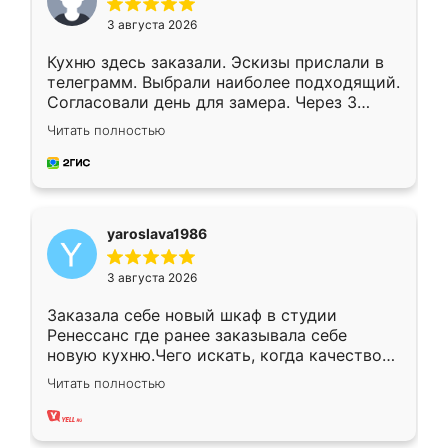
3 августа 2026
Кухню здесь заказали. Эскизы прислали в
телеграмм. Выбрали наиболее подходящий.
Согласовали день для замера. Через 3
недели кухня была уже готова. Остались
Читать полностью
довольны работой. Спасибо Ренессанс
мебель за качественную работу!
yaroslava1986
3 августа 2026
Заказала себе новый шкаф в студии
Ренессанс где ранее заказывала себе
новую кухню.Чего искать, когда качеством
вполне довольна. Служит кухня уже почти
Читать полностью
два года, нареканий нет.