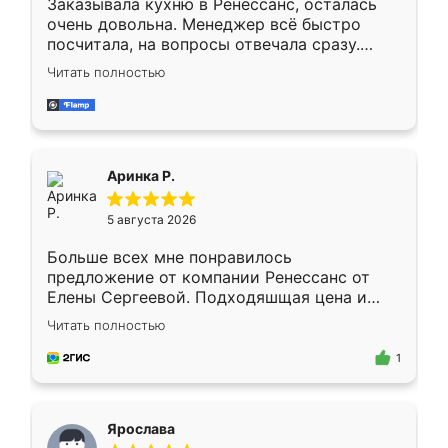
Заказывала кухню в Ренессанс, осталась
очень довольна. Менеджер всё быстро
посчитала, на вопросы отвечала сразу.
Замерщик приехал в субботу, подошёл к
Читать полностью
делу со всей ответственностью. Собрали
за день, ребята работали аккуратно, даже
пыли почти не было. Качество отличное,
ящики ходят плавно, ничего не скрипит.
Всё подошло как влитое.
Аринка Р.
5 августа 2026
Больше всех мне понравилось
предложение от компании Ренессанс от
Елены Сергеевой. Подходяшщая цена и
короткие сроки изготовления. Приехавший
Читать полностью
для замера сотрудник Владислав
предложил по моему эскизу самый
1
подходящий вариант шкафа. Немного его
видоизменил, получилось даже лучше, чем
я хотела.
Ярослава