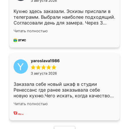
3 августа 2026
Кухню здесь заказали. Эскизы прислали в
телеграмм. Выбрали наиболее подходящий.
Согласовали день для замера. Через 3
недели кухня была уже готова. Остались
Читать полностью
довольны работой. Спасибо Ренессанс
мебель за качественную работу!
yaroslava1986
3 августа 2026
Заказала себе новый шкаф в студии
Ренессанс где ранее заказывала себе
новую кухню.Чего искать, когда качеством
вполне довольна. Служит кухня уже почти
Читать полностью
два года, нареканий нет.