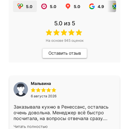
5.0
5.0
5.0
4.9
5.0
5.0
из 5
На основе
945
оценок
Оставить отзыв
Мальвина
6 августа 2026
Заказывала кухню в Ренессанс, осталась
очень довольна. Менеджер всё быстро
посчитала, на вопросы отвечала сразу.
Замерщик приехал в субботу, подошёл к
Читать полностью