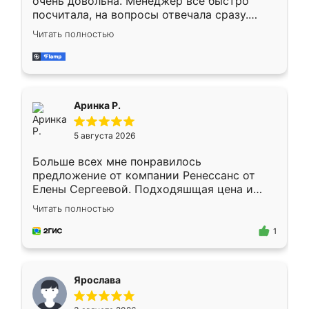
очень довольна. Менеджер всё быстро
посчитала, на вопросы отвечала сразу.
Замерщик приехал в субботу, подошёл к
Читать полностью
делу со всей ответственностью. Собрали
за день, ребята работали аккуратно, даже
пыли почти не было. Качество отличное,
ящики ходят плавно, ничего не скрипит.
Всё подошло как влитое.
Аринка Р.
5 августа 2026
Больше всех мне понравилось
предложение от компании Ренессанс от
Елены Сергеевой. Подходяшщая цена и
короткие сроки изготовления. Приехавший
Читать полностью
для замера сотрудник Владислав
предложил по моему эскизу самый
1
подходящий вариант шкафа. Немного его
видоизменил, получилось даже лучше, чем
я хотела.
Ярослава