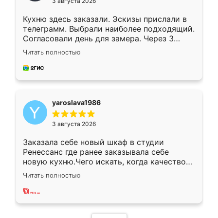
3 августа 2026
Кухню здесь заказали. Эскизы прислали в
телеграмм. Выбрали наиболее подходящий.
Согласовали день для замера. Через 3
недели кухня была уже готова. Остались
Читать полностью
довольны работой. Спасибо Ренессанс
мебель за качественную работу!
yaroslava1986
3 августа 2026
Заказала себе новый шкаф в студии
Ренессанс где ранее заказывала себе
новую кухню.Чего искать, когда качеством
вполне довольна. Служит кухня уже почти
Читать полностью
два года, нареканий нет.