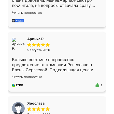
очень довольна. Менеджер всё быстро
посчитала, на вопросы отвечала сразу.
Замерщик приехал в субботу, подошёл к
Читать полностью
делу со всей ответственностью. Собрали
за день, ребята работали аккуратно, даже
пыли почти не было. Качество отличное,
ящики ходят плавно, ничего не скрипит.
Всё подошло как влитое.
Аринка Р.
5 августа 2026
Больше всех мне понравилось
предложение от компании Ренессанс от
Елены Сергеевой. Подходяшщая цена и
короткие сроки изготовления. Приехавший
Читать полностью
для замера сотрудник Владислав
предложил по моему эскизу самый
1
подходящий вариант шкафа. Немного его
видоизменил, получилось даже лучше, чем
я хотела.
Ярослава