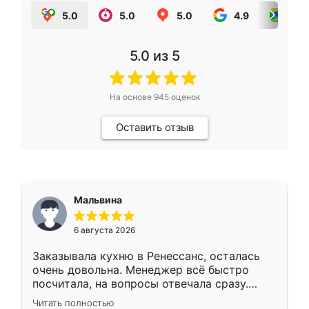
5.0
5.0
5.0
4.9
5.0
5.0
из 5
На основе
945
оценок
Оставить отзыв
Мальвина
6 августа 2026
Заказывала кухню в Ренессанс, осталась
очень довольна. Менеджер всё быстро
посчитала, на вопросы отвечала сразу.
Замерщик приехал в субботу, подошёл к
Читать полностью