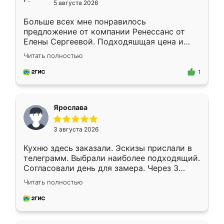
5 августа 2026
Больше всех мне понравилось
предложение от компании Ренессанс от
Елены Сергеевой. Подходяшщая цена и
короткие сроки изготовления. Приехавший
Читать полностью
для замера сотрудник Владислав
предложил по моему эскизу самый
1
подходящий вариант шкафа. Немного его
видоизменил, получилось даже лучше, чем
я хотела.
Ярослава
3 августа 2026
Кухню здесь заказали. Эскизы прислали в
телеграмм. Выбрали наиболее подходящий.
Согласовали день для замера. Через 3
недели кухня была уже готова. Остались
Читать полностью
довольны работой. Спасибо Ренессанс
мебель за качественную работу!