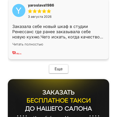
yaroslava1986
3 августа 2026
Заказала себе новый шкаф в студии
Ренессанс где ранее заказывала себе
новую кухню.Чего искать, когда качеством
вполне довольна. Служит кухня уже почти
Читать полностью
два года, нареканий нет.
Еще
ЗАКАЗАТЬ
БЕСПЛАТНОЕ ТАКСИ
ДО НАШЕГО САЛОНА