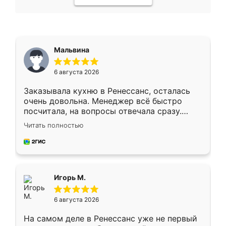
Мальвина
6 августа 2026
Заказывала кухню в Ренессанс, осталась
очень довольна. Менеджер всё быстро
посчитала, на вопросы отвечала сразу.
Замерщик приехал в субботу, подошёл к
Читать полностью
делу со всей ответственностью. Собрали
за день, ребята работали аккуратно, даже
пыли почти не было. Качество отличное,
ящики ходят плавно, ничего не скрипит.
Всё подошло как влитое.
Игорь М.
6 августа 2026
На самом деле в Ренессанс уже не первый