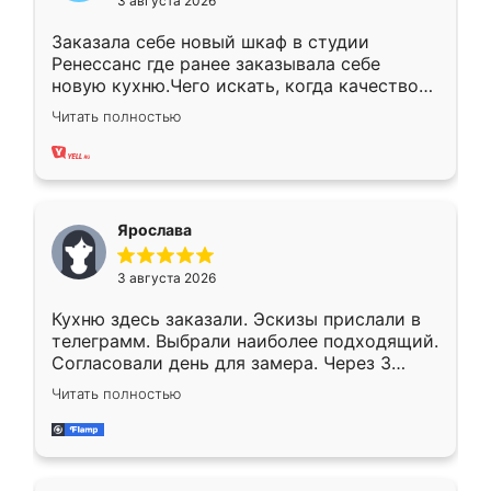
3 августа 2026
Заказала себе новый шкаф в студии
Ренессанс где ранее заказывала себе
новую кухню.Чего искать, когда качеством
вполне довольна. Служит кухня уже почти
Читать полностью
два года, нареканий нет.
Ярослава
3 августа 2026
Кухню здесь заказали. Эскизы прислали в
телеграмм. Выбрали наиболее подходящий.
Согласовали день для замера. Через 3
недели кухня была уже готова. Остались
Читать полностью
довольны работой. Спасибо Ренессанс
мебель за качественную работу!