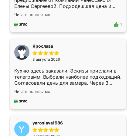
предложение от компании Ренессанс от
Елены Сергеевой. Подходяшщая цена и
короткие сроки изготовления. Приехавший
Читать полностью
для замера сотрудник Владислав
предложил по моему эскизу самый
1
подходящий вариант шкафа. Немного его
видоизменил, получилось даже лучше, чем
я хотела.
Ярослава
3 августа 2026
Кухню здесь заказали. Эскизы прислали в
телеграмм. Выбрали наиболее подходящий.
Согласовали день для замера. Через 3
недели кухня была уже готова. Остались
Читать полностью
довольны работой. Спасибо Ренессанс
мебель за качественную работу!
yaroslava1986