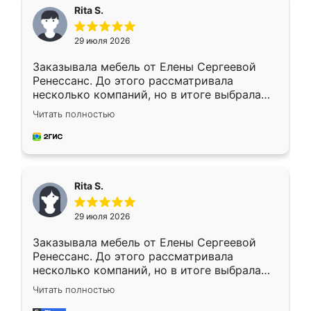
Rita S.
29 июля 2026
Заказывала мебель от Елены Сергеевой
Ренессанс. До этого рассматривала
несколько компаний, но в итоге выбрала
эту. Сначала обговорили условия, потом
Читать полностью
приехал замерщик, всё спокойно объяснил
и снял размеры. Изготовили в срок, с
доставкой тоже никаких проблем не
возникло. Сборку выполнили аккуратно,
мебель сразу встала на свое место без
Rita S.
каких-либо доработок. Качеством осталась
довольна, все выглядит так, как и ожидала.
29 июля 2026
Заказывала мебель от Елены Сергеевой
Ренессанс. До этого рассматривала
несколько компаний, но в итоге выбрала
эту. Сначала обговорили условия, потом
Читать полностью
приехал замерщик, всё спокойно объяснил