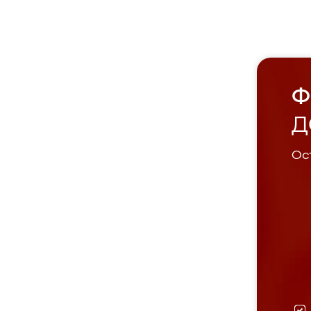
Ф
Д
Ост