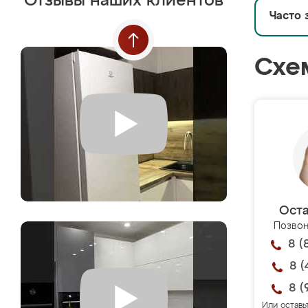
Отзывы наших клиентов
Часто 
Схе
Оста
Позвон
8 (
8 (
8 (
Или оставь