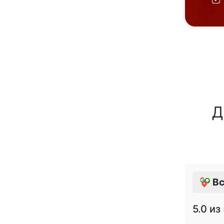
Д
Вс
5.0
из 