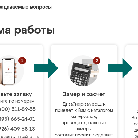
задаваемые вопросы
ма работы
вьте заявку
Замер и расчет
ите по номерам
Дизайнер-замерщик
800) 511-89-55
приедет к Вам с каталогом
материалов,
Вы
495) 665-24-01
проведёт детальные
р
926) 409-68-13
замеры,
д
составит проект и сделает
з
те заявку на сайте для