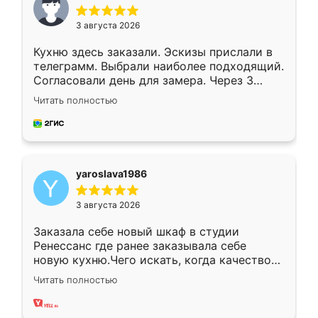
3 августа 2026
Кухню здесь заказали. Эскизы прислали в
телеграмм. Выбрали наиболее подходящий.
Согласовали день для замера. Через 3
недели кухня была уже готова. Остались
Читать полностью
довольны работой. Спасибо Ренессанс
мебель за качественную работу!
yaroslava1986
3 августа 2026
Заказала себе новый шкаф в студии
Ренессанс где ранее заказывала себе
новую кухню.Чего искать, когда качеством
вполне довольна. Служит кухня уже почти
Читать полностью
два года, нареканий нет.