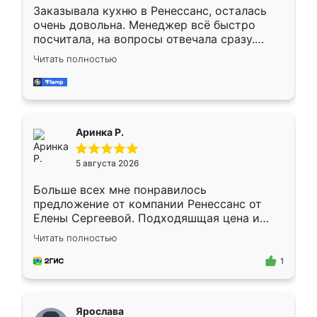
Заказывала кухню в Ренессанс, осталась
очень довольна. Менеджер всё быстро
посчитала, на вопросы отвечала сразу.
Замерщик приехал в субботу, подошёл к
Читать полностью
делу со всей ответственностью. Собрали
за день, ребята работали аккуратно, даже
пыли почти не было. Качество отличное,
ящики ходят плавно, ничего не скрипит.
Всё подошло как влитое.
Аринка Р.
5 августа 2026
Больше всех мне понравилось
предложение от компании Ренессанс от
Елены Сергеевой. Подходяшщая цена и
короткие сроки изготовления. Приехавший
Читать полностью
для замера сотрудник Владислав
предложил по моему эскизу самый
1
подходящий вариант шкафа. Немного его
видоизменил, получилось даже лучше, чем
я хотела.
Ярослава