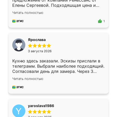
предложение от компании Ренессанс от
Елены Сергеевой. Подходяшщая цена и
короткие сроки изготовления. Приехавший
Читать полностью
для замера сотрудник Владислав
предложил по моему эскизу самый
1
подходящий вариант шкафа. Немного его
видоизменил, получилось даже лучше, чем
я хотела.
Ярослава
3 августа 2026
Кухню здесь заказали. Эскизы прислали в
телеграмм. Выбрали наиболее подходящий.
Согласовали день для замера. Через 3
недели кухня была уже готова. Остались
Читать полностью
довольны работой. Спасибо Ренессанс
мебель за качественную работу!
yaroslava1986