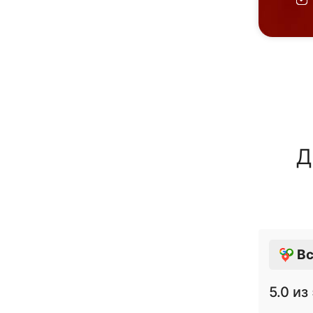
Д
Вс
5.0
из 