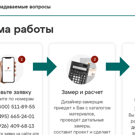
задаваемые вопросы
ма работы
вьте заявку
Замер и расчет
ите по номерам
Дизайнер-замерщик
800) 511-89-55
приедет к Вам с каталогом
материалов,
Вы
495) 665-24-01
проведёт детальные
р
926) 409-68-13
замеры,
д
составит проект и сделает
з
те заявку на сайте для