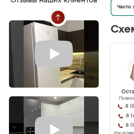
Отзывы наших клиентов
Часто 
Схе
Оста
Позвон
8 (
8 (
8 (
Или оставь