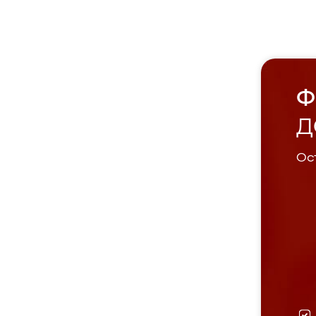
Ф
Д
Ост