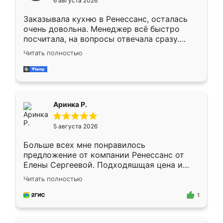
6 августа 2026
мебели буду заказывать только здесь.
Заказывала кухню в Ренессанс, осталась
очень довольна. Менеджер всё быстро
посчитала, на вопросы отвечала сразу.
Замерщик приехал в субботу, подошёл к
Читать полностью
делу со всей ответственностью. Собрали
за день, ребята работали аккуратно, даже
пыли почти не было. Качество отличное,
ящики ходят плавно, ничего не скрипит.
Всё подошло как влитое.
Аринка Р.
5 августа 2026
Больше всех мне понравилось
предложение от компании Ренессанс от
Елены Сергеевой. Подходяшщая цена и
короткие сроки изготовления. Приехавший
Читать полностью
для замера сотрудник Владислав
предложил по моему эскизу самый
1
подходящий вариант шкафа. Немного его
видоизменил, получилось даже лучше, чем