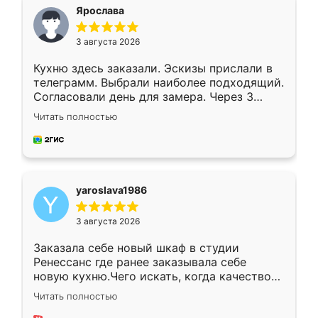
я хотела.
Ярослава
3 августа 2026
Кухню здесь заказали. Эскизы прислали в
телеграмм. Выбрали наиболее подходящий.
Согласовали день для замера. Через 3
недели кухня была уже готова. Остались
Читать полностью
довольны работой. Спасибо Ренессанс
мебель за качественную работу!
yaroslava1986
3 августа 2026
Заказала себе новый шкаф в студии
Ренессанс где ранее заказывала себе
новую кухню.Чего искать, когда качеством
вполне довольна. Служит кухня уже почти
Читать полностью
два года, нареканий нет.