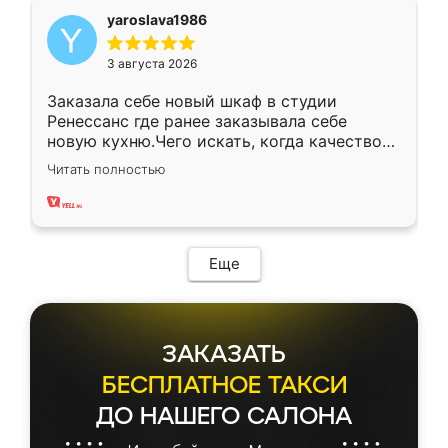
yaroslava1986
3 августа 2026
Заказала себе новый шкаф в студии
Ренессанс где ранее заказывала себе
новую кухню.Чего искать, когда качеством
вполне довольна. Служит кухня уже почти
Читать полностью
два года, нареканий нет.
Еще
ЗАКАЗАТЬ
БЕСПЛАТНОЕ ТАКСИ
ДО НАШЕГО САЛОНА