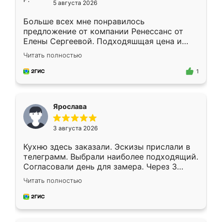
5 августа 2026
Больше всех мне понравилось
предложение от компании Ренессанс от
Елены Сергеевой. Подходяшщая цена и
короткие сроки изготовления. Приехавший
Читать полностью
для замера сотрудник Владислав
предложил по моему эскизу самый
1
подходящий вариант шкафа. Немного его
видоизменил, получилось даже лучше, чем
я хотела.
Ярослава
3 августа 2026
Кухню здесь заказали. Эскизы прислали в
телеграмм. Выбрали наиболее подходящий.
Согласовали день для замера. Через 3
недели кухня была уже готова. Остались
Читать полностью
довольны работой. Спасибо Ренессанс
мебель за качественную работу!