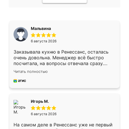
Мальвина
6 августа 2026
Заказывала кухню в Ренессанс, осталась
очень довольна. Менеджер всё быстро
посчитала, на вопросы отвечала сразу.
Замерщик приехал в субботу, подошёл к
Читать полностью
делу со всей ответственностью. Собрали
за день, ребята работали аккуратно, даже
пыли почти не было. Качество отличное,
ящики ходят плавно, ничего не скрипит.
Всё подошло как влитое.
Игорь М.
6 августа 2026
На самом деле в Ренессанс уже не первый