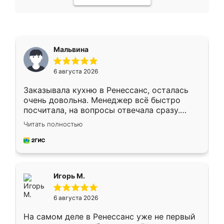
Мальвина
6 августа 2026
Заказывала кухню в Ренессанс, осталась
очень довольна. Менеджер всё быстро
посчитала, на вопросы отвечала сразу.
Замерщик приехал в субботу, подошёл к
Читать полностью
делу со всей ответственностью. Собрали
за день, ребята работали аккуратно, даже
пыли почти не было. Качество отличное,
ящики ходят плавно, ничего не скрипит.
Всё подошло как влитое.
Игорь М.
6 августа 2026
На самом деле в Ренессанс уже не первый