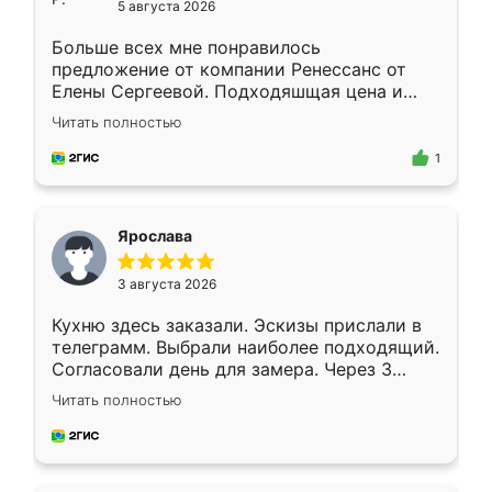
5 августа 2026
Больше всех мне понравилось
предложение от компании Ренессанс от
Елены Сергеевой. Подходяшщая цена и
короткие сроки изготовления. Приехавший
Читать полностью
для замера сотрудник Владислав
предложил по моему эскизу самый
1
подходящий вариант шкафа. Немного его
видоизменил, получилось даже лучше, чем
я хотела.
Ярослава
3 августа 2026
Кухню здесь заказали. Эскизы прислали в
телеграмм. Выбрали наиболее подходящий.
Согласовали день для замера. Через 3
недели кухня была уже готова. Остались
Читать полностью
довольны работой. Спасибо Ренессанс
мебель за качественную работу!