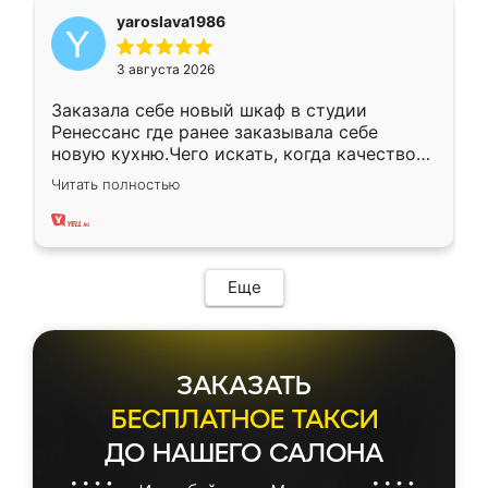
yaroslava1986
3 августа 2026
Заказала себе новый шкаф в студии
Ренессанс где ранее заказывала себе
новую кухню.Чего искать, когда качеством
вполне довольна. Служит кухня уже почти
Читать полностью
два года, нареканий нет.
Еще
ЗАКАЗАТЬ
БЕСПЛАТНОЕ ТАКСИ
ДО НАШЕГО САЛОНА