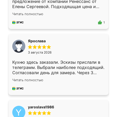
предложение от компании Ренессанс от
Елены Сергеевой. Подходяшщая цена и
короткие сроки изготовления. Приехавший
Читать полностью
для замера сотрудник Владислав
предложил по моему эскизу самый
1
подходящий вариант шкафа. Немного его
видоизменил, получилось даже лучше, чем
я хотела.
Ярослава
3 августа 2026
Кухню здесь заказали. Эскизы прислали в
телеграмм. Выбрали наиболее подходящий.
Согласовали день для замера. Через 3
недели кухня была уже готова. Остались
Читать полностью
довольны работой. Спасибо Ренессанс
мебель за качественную работу!
yaroslava1986