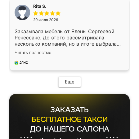
Rita S.
29 июля 2026
Заказывала мебель от Елены Сергеевой
Ренессанс. До этого рассматривала
несколько компаний, но в итоге выбрала
эту. Сначала обговорили условия, потом
Читать полностью
приехал замерщик, всё спокойно объяснил
и снял размеры. Изготовили в срок, с
доставкой тоже никаких проблем не
возникло. Сборку выполнили аккуратно,
мебель сразу встала на свое место без
Еще
каких-либо доработок. Качеством осталась
довольна, все выглядит так, как и ожидала.
ЗАКАЗАТЬ
БЕСПЛАТНОЕ ТАКСИ
ДО НАШЕГО САЛОНА