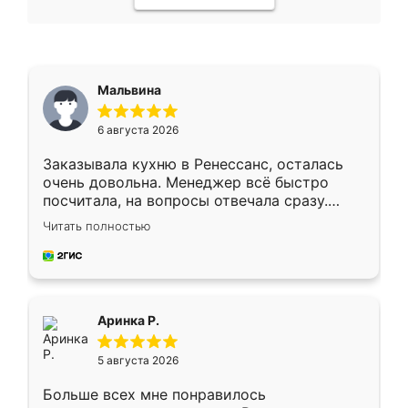
Мальвина
6 августа 2026
Заказывала кухню в Ренессанс, осталась
очень довольна. Менеджер всё быстро
посчитала, на вопросы отвечала сразу.
Замерщик приехал в субботу, подошёл к
Читать полностью
делу со всей ответственностью. Собрали
за день, ребята работали аккуратно, даже
пыли почти не было. Качество отличное,
ящики ходят плавно, ничего не скрипит.
Всё подошло как влитое.
Аринка Р.
5 августа 2026
Больше всех мне понравилось