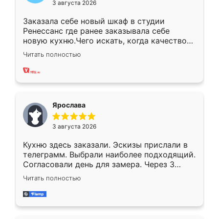
3 августа 2026
Заказала себе новый шкаф в студии
Ренессанс где ранее заказывала себе
новую кухню.Чего искать, когда качеством
вполне довольна. Служит кухня уже почти
Читать полностью
два года, нареканий нет.
Ярослава
3 августа 2026
Кухню здесь заказали. Эскизы прислали в
телеграмм. Выбрали наиболее подходящий.
Согласовали день для замера. Через 3
недели кухня была уже готова. Остались
Читать полностью
довольны работой. Спасибо Ренессанс
мебель за качественную работу!