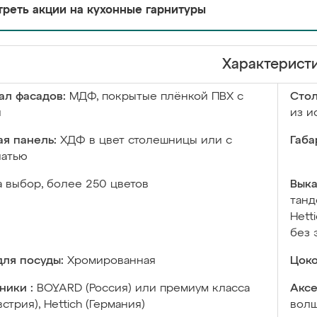
реть акции на кухонные гарнитуры
Характерист
ал фасадов:
МДФ, покрытые плёнкой ПВХ с
Сто
й
из и
я панель:
ХДФ в цвет столешницы или с
Габа
чатью
а выбор, более 250 цветов
Выка
танд
Hett
без 
ля посуды:
Хромированная
Цоко
ники :
BOYARD (Россия) или премиум класса
Аксе
встрия), Hettich (Германия)
волш