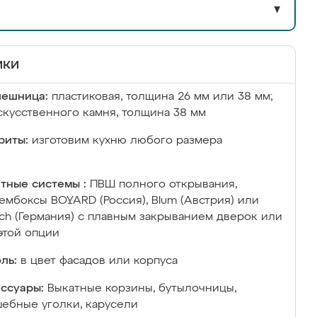
▼
ики
лешница:
пластиковая, толщина 26 мм или 38 мм;
скусственного камня, толщина 38 мм
риты:
изготовим кухню любого размера
тные системы :
ПВШ полного открывания,
ембоксы BOYARD (Россия), Blum (Австрия) или
ich (Германия) с плавным закрыванием дверок или
этой опции
ль:
в цвет фасадов или корпуса
ссуары:
Выкатные корзины, бутылочницы,
ебные уголки, карусели