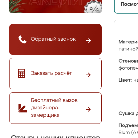
Посмот
Обратный звонок
Матери
патино
Стенова
фотопе
Заказать расчёт
Цвет:
н
Бесплатный вызов
дизайнера-
Сушка д
замерщика
Подъем
Blum (А