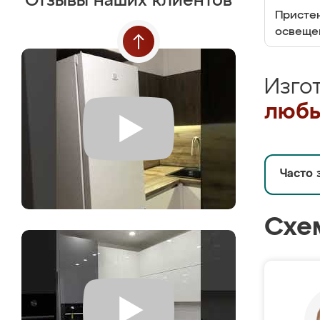
Отзывы наших клиентов
Пристен
освеще
Изго
любы
Часто 
Схе