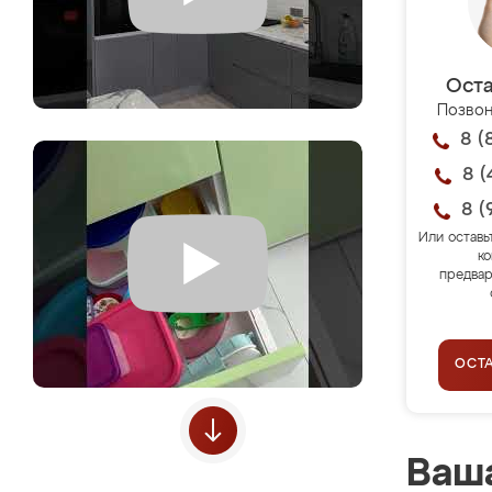
Оста
Позвон
8 (
8 (
8 (
Или оставь
ко
предвар
ОСТ
Ваша