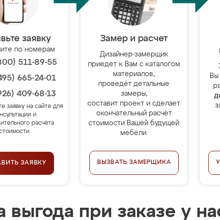
вьте заявку
Замер и расчет
ите по номерам
Дизайнер-замерщик
800) 511-89-55
приедет к Вам с каталогом
материалов,
Вы
495) 665-24-01
проведёт детальные
р
926) 409-68-13
замеры,
д
составит проект и сделает
з
те заявку на сайте для
окончательный расчёт
нсультации и
стоимости Вашей будущей
ительного расчёта
стоимости.
мебели.
ВЫЗВАТЬ ЗАМЕРЩИКА
АВИТЬ ЗАЯВКУ
 выгода при заказе у на