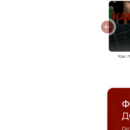
Как 
Ф
Д
Ост