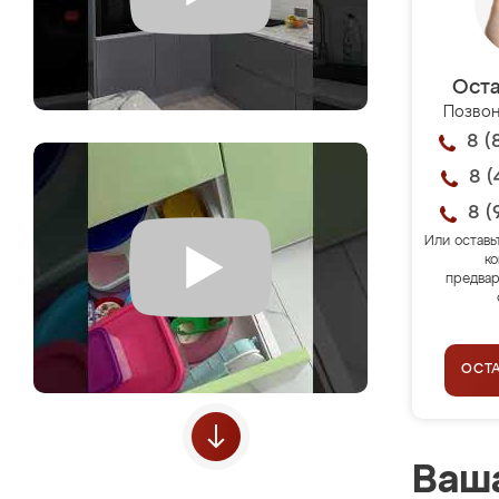
Оста
Позвон
8 (
8 (
8 (
Или оставь
ко
предвар
ОСТ
Ваша