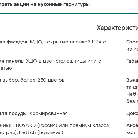
реть акции на кухонные гарнитуры
Характерист
ал фасадов:
МДФ, покрытые плёнкой ПВХ с
Сто
й
из и
я панель:
ХДФ в цвет столешницы или с
Габа
чатью
а выбор, более 250 цветов
Выка
танд
Hett
без 
ля посуды:
Хромированная
Цоко
ники :
BOYARD (Россия) или премиум класса
Аксе
встрия), Hettich (Германия)
волш