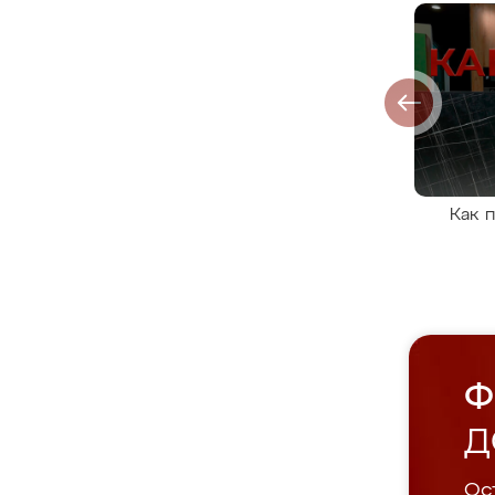
Как 
Ф
Д
Ост