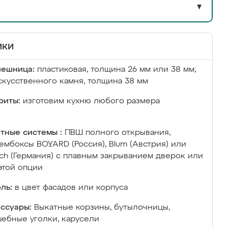
▼
ики
лешница:
пластиковая, толщина 26 мм или 38 мм;
скусственного камня, толщина 38 мм
риты:
изготовим кухню любого размера
тные системы :
ПВШ полного открывания,
ембоксы BOYARD (Россия), Blum (Австрия) или
ich (Германия) с плавным закрыванием дверок или
этой опции
ль:
в цвет фасадов или корпуса
ссуары:
Выкатные корзины, бутылочницы,
ебные уголки, карусели