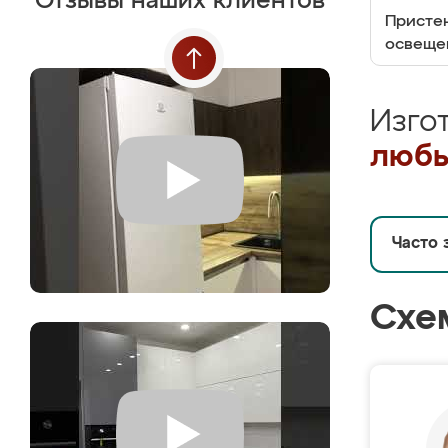
Отзывы наших клиентов
Пристен
освеще
Изго
любы
Часто 
Схе