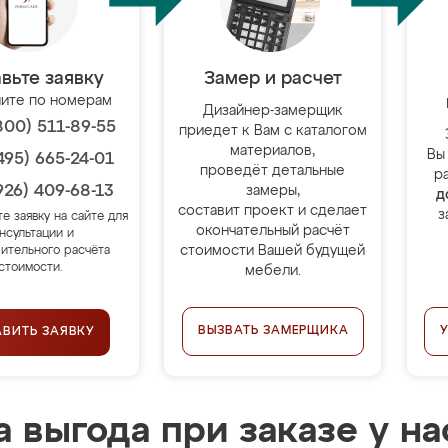
вьте заявку
Замер и расчет
ите по номерам
Дизайнер-замерщик
800) 511-89-55
приедет к Вам с каталогом
материалов,
Вы
495) 665-24-01
проведёт детальные
р
926) 409-68-13
замеры,
д
составит проект и сделает
з
те заявку на сайте для
окончательный расчёт
нсультации и
стоимости Вашей будущей
ительного расчёта
стоимости.
мебели.
ВЫЗВАТЬ ЗАМЕРЩИКА
АВИТЬ ЗАЯВКУ
 выгода при заказе у на