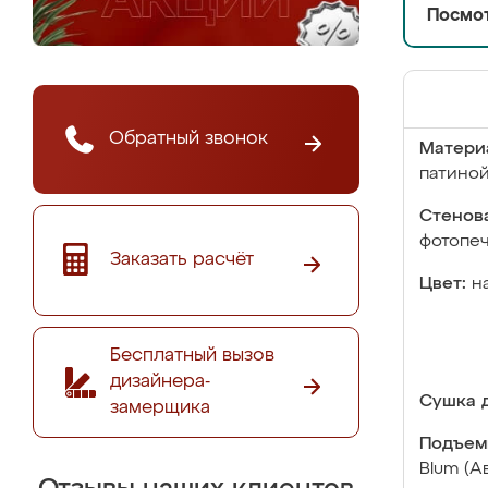
Посмот
Обратный звонок
Матери
патино
Стенова
фотопе
Заказать расчёт
Цвет:
н
Бесплатный вызов
дизайнера-
Сушка д
замерщика
Подъем
Blum (А