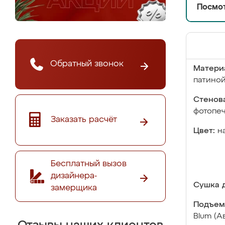
Посмот
Обратный звонок
Матери
патино
Стенова
фотопе
Заказать расчёт
Цвет:
н
Бесплатный вызов
дизайнера-
Сушка д
замерщика
Подъем
Blum (А