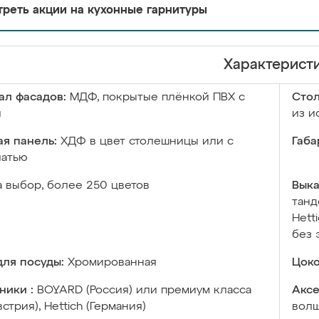
реть акции на кухонные гарнитуры
Характерист
ал фасадов:
МДФ, покрытые плёнкой ПВХ с
Сто
й
из и
я панель:
ХДФ в цвет столешницы или с
Габа
чатью
а выбор, более 250 цветов
Выка
танд
Hett
без 
ля посуды:
Хромированная
Цоко
ники :
BOYARD (Россия) или премиум класса
Аксе
встрия), Hettich (Германия)
волш