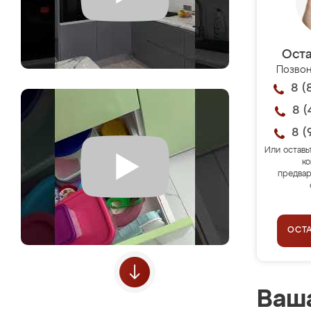
Оста
Позвон
8 (
8 (
8 (
Или оставь
ко
предвар
ОСТ
Ваша