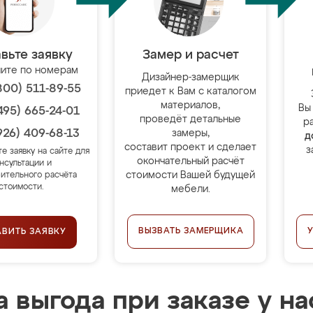
вьте заявку
Замер и расчет
ите по номерам
Дизайнер-замерщик
800) 511-89-55
приедет к Вам с каталогом
материалов,
Вы
495) 665-24-01
проведёт детальные
р
926) 409-68-13
замеры,
д
составит проект и сделает
з
те заявку на сайте для
окончательный расчёт
нсультации и
стоимости Вашей будущей
ительного расчёта
стоимости.
мебели.
ВЫЗВАТЬ ЗАМЕРЩИКА
АВИТЬ ЗАЯВКУ
 выгода при заказе у на