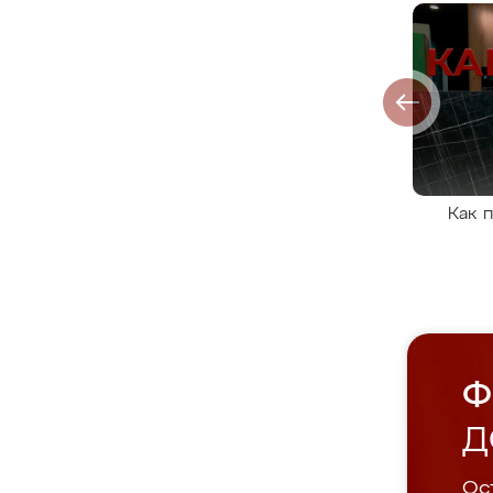
Как 
Ф
Д
Ост