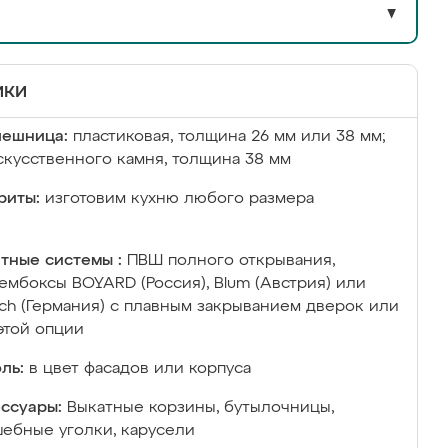
▼
ики
лешница:
пластиковая, толщина 26 мм или 38 мм;
скусственного камня, толщина 38 мм
риты:
изготовим кухню любого размера
тные системы :
ПВШ полного открывания,
ембоксы BOYARD (Россия), Blum (Австрия) или
ich (Германия) с плавным закрыванием дверок или
этой опции
ль:
в цвет фасадов или корпуса
ссуары:
Выкатные корзины, бутылочницы,
ебные уголки, карусели