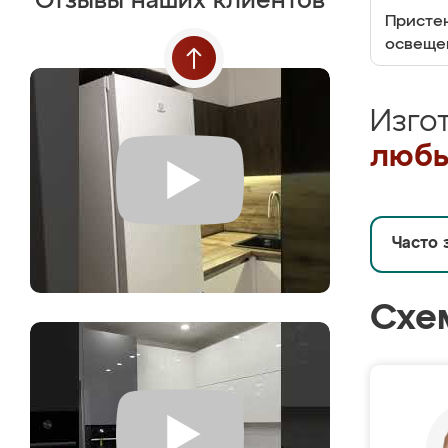
Отзывы наших клиентов
Пристен
освеще
Изго
любы
Часто 
Схе