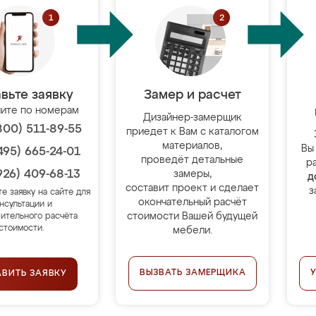
вьте заявку
Замер и расчет
ите по номерам
Дизайнер-замерщик
800) 511-89-55
приедет к Вам с каталогом
материалов,
Вы
495) 665-24-01
проведёт детальные
р
926) 409-68-13
замеры,
д
составит проект и сделает
з
те заявку на сайте для
окончательный расчёт
нсультации и
стоимости Вашей будущей
ительного расчёта
стоимости.
мебели.
ВЫЗВАТЬ ЗАМЕРЩИКА
АВИТЬ ЗАЯВКУ