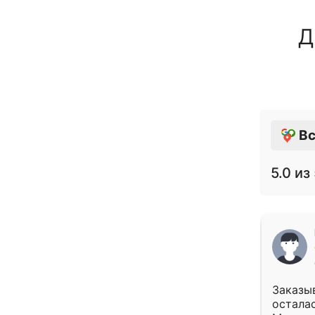
Д
Вс
5.0
из 
Заказыв
осталас