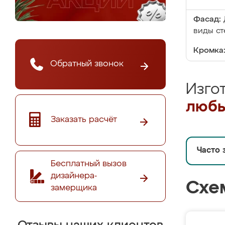
Фасад:
виды ст
Кромка
Обратный звонок
Изго
любы
Заказать расчёт
Часто 
Бесплатный вызов
дизайнера-
Схе
замерщика