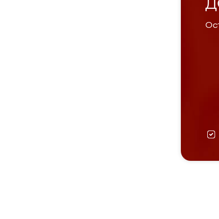
Д
Ост