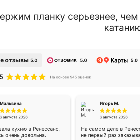
ержим планку серьезнее, чем
катани
е отзывы
5.0
5.0
5.0
5
На основе
945
оценок
Мальвина
Игорь М.
6 августа 2026
6 августа 2026
ала кухню в Ренессанс,
На самом деле в Ренес
ь очень довольна.
не первый раз заказыв