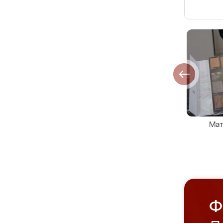
Мат
Ф