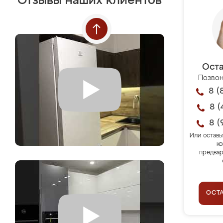
Отзывы наших клиентов
Оста
Позвон
8 (
8 (
8 (
Или оставь
ко
предвар
ОСТ