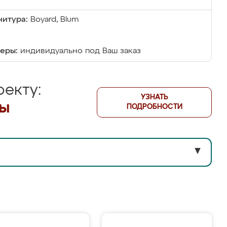
итура:
Boyard, Blum
еры:
индивидуально под Ваш заказ
екту:
УЗНАТЬ
лы
ПОДРОБНОСТИ
▼