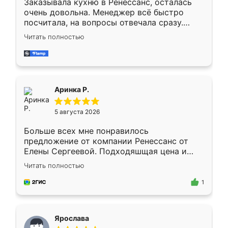
Заказывала кухню в Ренессанс, осталась
очень довольна. Менеджер всё быстро
посчитала, на вопросы отвечала сразу.
Замерщик приехал в субботу, подошёл к
Читать полностью
делу со всей ответственностью. Собрали
за день, ребята работали аккуратно, даже
пыли почти не было. Качество отличное,
ящики ходят плавно, ничего не скрипит.
Всё подошло как влитое.
Аринка Р.
5 августа 2026
Больше всех мне понравилось
предложение от компании Ренессанс от
Елены Сергеевой. Подходяшщая цена и
короткие сроки изготовления. Приехавший
Читать полностью
для замера сотрудник Владислав
предложил по моему эскизу самый
1
подходящий вариант шкафа. Немного его
видоизменил, получилось даже лучше, чем
я хотела.
Ярослава