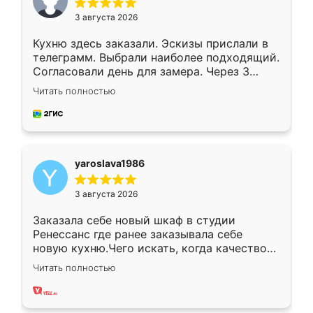
3 августа 2026
Кухню здесь заказали. Эскизы прислали в
телеграмм. Выбрали наиболее подходящий.
Согласовали день для замера. Через 3
недели кухня была уже готова. Остались
Читать полностью
довольны работой. Спасибо Ренессанс
мебель за качественную работу!
yaroslava1986
3 августа 2026
Заказала себе новый шкаф в студии
Ренессанс где ранее заказывала себе
новую кухню.Чего искать, когда качеством
вполне довольна. Служит кухня уже почти
Читать полностью
два года, нареканий нет.