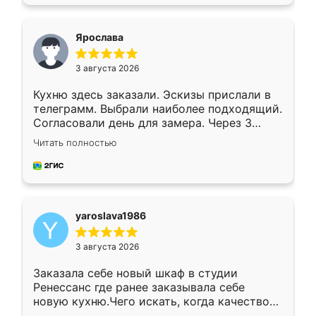
подходящий вариант шкафа. Немного его
видоизменил, получилось даже лучше, чем
я хотела.
Ярослава
3 августа 2026
Кухню здесь заказали. Эскизы прислали в
телеграмм. Выбрали наиболее подходящий.
Согласовали день для замера. Через 3
недели кухня была уже готова. Остались
Читать полностью
довольны работой. Спасибо Ренессанс
мебель за качественную работу!
yaroslava1986
3 августа 2026
Заказала себе новый шкаф в студии
Ренессанс где ранее заказывала себе
новую кухню.Чего искать, когда качеством
вполне довольна. Служит кухня уже почти