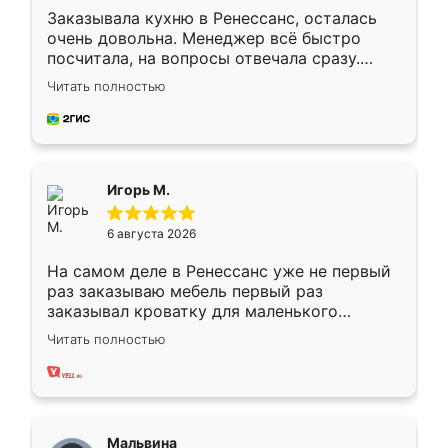
Заказывала кухню в Ренессанс, осталась
очень довольна. Менеджер всё быстро
посчитала, на вопросы отвечала сразу.
Замерщик приехал в субботу, подошёл к
Читать полностью
делу со всей ответственностью. Собрали
за день, ребята работали аккуратно, даже
пыли почти не было. Качество отличное,
ящики ходят плавно, ничего не скрипит.
Всё подошло как влитое.
Игорь М.
6 августа 2026
На самом деле в Ренессанс уже не первый
раз заказываю мебель первый раз
заказывал кроватку для маленького
ребёнка при его рождении ,во второй раз
Читать полностью
заказал шкаф-купе. По качеству очень
хорошее сборка достаточно быстрая,
также адекватные цены. До этого
сравнивал с разными конкурентами в этом
сегменте ,выбор у конкурентов куда
Мальвина