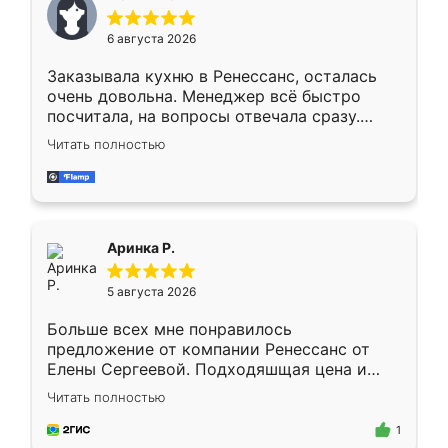
меньше, здесь же он более разнообразный.
Мне нравится ,если что-то потребуется из
6 августа 2026
мебели буду заказывать только здесь.
Заказывала кухню в Ренессанс, осталась
очень довольна. Менеджер всё быстро
посчитала, на вопросы отвечала сразу.
Замерщик приехал в субботу, подошёл к
Читать полностью
делу со всей ответственностью. Собрали
за день, ребята работали аккуратно, даже
пыли почти не было. Качество отличное,
ящики ходят плавно, ничего не скрипит.
Всё подошло как влитое.
Аринка Р.
5 августа 2026
Больше всех мне понравилось
предложение от компании Ренессанс от
Елены Сергеевой. Подходяшщая цена и
короткие сроки изготовления. Приехавший
Читать полностью
для замера сотрудник Владислав
предложил по моему эскизу самый
1