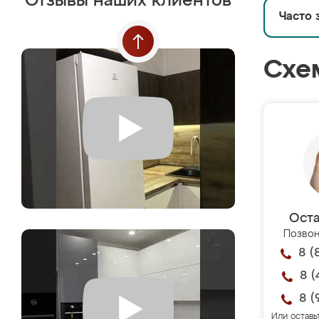
Отзывы наших клиентов
Часто 
Схе
Оста
Позвон
8 (
8 (
8 (
Или оставь