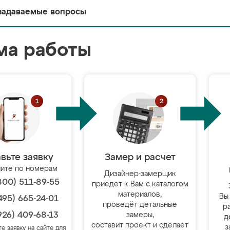
задаваемые вопросы
ма работы
вьте заявку
Замер и расчет
ите по номерам
Дизайнер-замерщик
800) 511-89-55
приедет к Вам с каталогом
материалов,
Вы
495) 665-24-01
проведёт детальные
р
926) 409-68-13
замеры,
д
составит проект и сделает
з
те заявку на сайте для