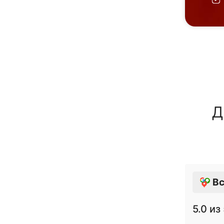
Д
Вс
5.0
из 