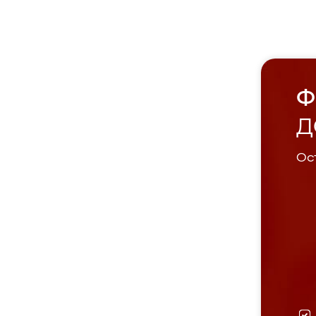
Ф
Д
Ост