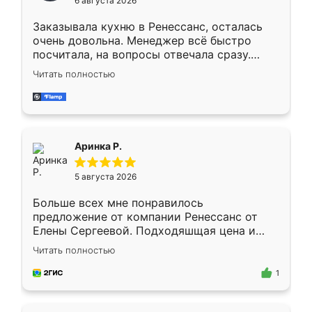
6 августа 2026
мебели буду заказывать только здесь.
Заказывала кухню в Ренессанс, осталась
очень довольна. Менеджер всё быстро
посчитала, на вопросы отвечала сразу.
Замерщик приехал в субботу, подошёл к
Читать полностью
делу со всей ответственностью. Собрали
за день, ребята работали аккуратно, даже
пыли почти не было. Качество отличное,
ящики ходят плавно, ничего не скрипит.
Всё подошло как влитое.
Аринка Р.
5 августа 2026
Больше всех мне понравилось
предложение от компании Ренессанс от
Елены Сергеевой. Подходяшщая цена и
короткие сроки изготовления. Приехавший
Читать полностью
для замера сотрудник Владислав
предложил по моему эскизу самый
1
подходящий вариант шкафа. Немного его
видоизменил, получилось даже лучше, чем