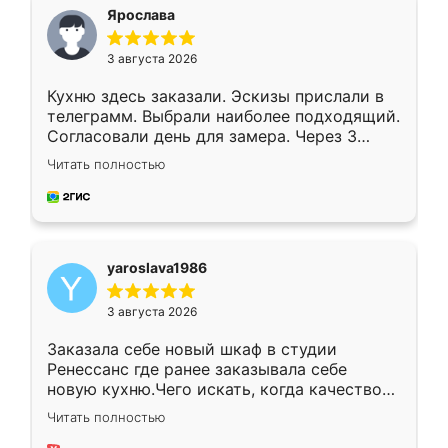
я хотела.
Ярослава
3 августа 2026
Кухню здесь заказали. Эскизы прислали в
телеграмм. Выбрали наиболее подходящий.
Согласовали день для замера. Через 3
недели кухня была уже готова. Остались
Читать полностью
довольны работой. Спасибо Ренессанс
мебель за качественную работу!
yaroslava1986
3 августа 2026
Заказала себе новый шкаф в студии
Ренессанс где ранее заказывала себе
новую кухню.Чего искать, когда качеством
вполне довольна. Служит кухня уже почти
Читать полностью
два года, нареканий нет.