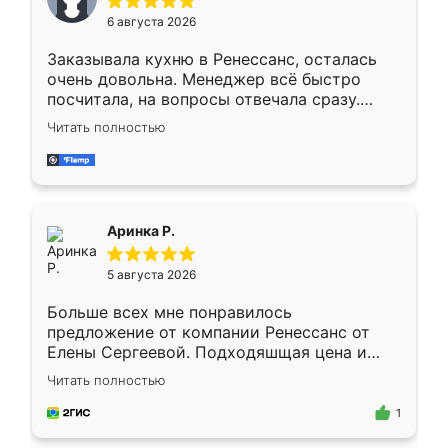
Мне нравится ,если что-то потребуется из
6 августа 2026
мебели буду заказывать только здесь.
Заказывала кухню в Ренессанс, осталась
очень довольна. Менеджер всё быстро
посчитала, на вопросы отвечала сразу.
Замерщик приехал в субботу, подошёл к
Читать полностью
делу со всей ответственностью. Собрали
за день, ребята работали аккуратно, даже
пыли почти не было. Качество отличное,
ящики ходят плавно, ничего не скрипит.
Всё подошло как влитое.
Аринка Р.
5 августа 2026
Больше всех мне понравилось
предложение от компании Ренессанс от
Елены Сергеевой. Подходяшщая цена и
короткие сроки изготовления. Приехавший
Читать полностью
для замера сотрудник Владислав
предложил по моему эскизу самый
1
подходящий вариант шкафа. Немного его