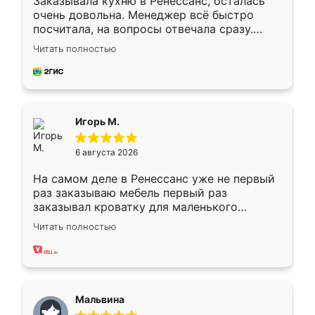
Заказывала кухню в Ренессанс, осталась
очень довольна. Менеджер всё быстро
посчитала, на вопросы отвечала сразу.
Замерщик приехал в субботу, подошёл к
Читать полностью
делу со всей ответственностью. Собрали
за день, ребята работали аккуратно, даже
пыли почти не было. Качество отличное,
ящики ходят плавно, ничего не скрипит.
Всё подошло как влитое.
Игорь М.
6 августа 2026
На самом деле в Ренессанс уже не первый
раз заказываю мебель первый раз
заказывал кроватку для маленького
ребёнка при его рождении ,во второй раз
Читать полностью
заказал шкаф-купе. По качеству очень
хорошее сборка достаточно быстрая,
также адекватные цены. До этого
сравнивал с разными конкурентами в этом
сегменте ,выбор у конкурентов куда
Мальвина
меньше, здесь же он более разнообразный.