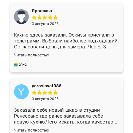
видоизменил, получилось даже лучше, чем
я хотела.
Ярослава
3 августа 2026
Кухню здесь заказали. Эскизы прислали в
телеграмм. Выбрали наиболее подходящий.
Согласовали день для замера. Через 3
недели кухня была уже готова. Остались
Читать полностью
довольны работой. Спасибо Ренессанс
мебель за качественную работу!
yaroslava1986
3 августа 2026
Заказала себе новый шкаф в студии
Ренессанс где ранее заказывала себе
новую кухню.Чего искать, когда качеством
вполне довольна. Служит кухня уже почти
Читать полностью