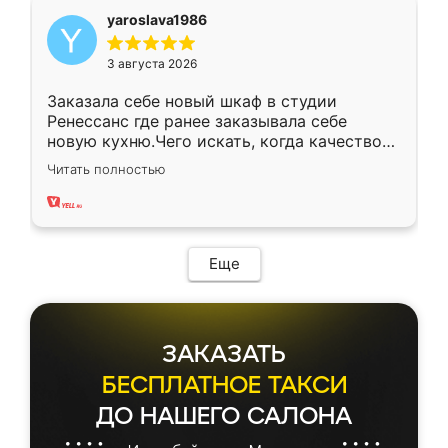
yaroslava1986
3 августа 2026
Заказала себе новый шкаф в студии
Ренессанс где ранее заказывала себе
новую кухню.Чего искать, когда качеством
вполне довольна. Служит кухня уже почти
Читать полностью
два года, нареканий нет.
Еще
ЗАКАЗАТЬ
БЕСПЛАТНОЕ ТАКСИ
ДО НАШЕГО САЛОНА