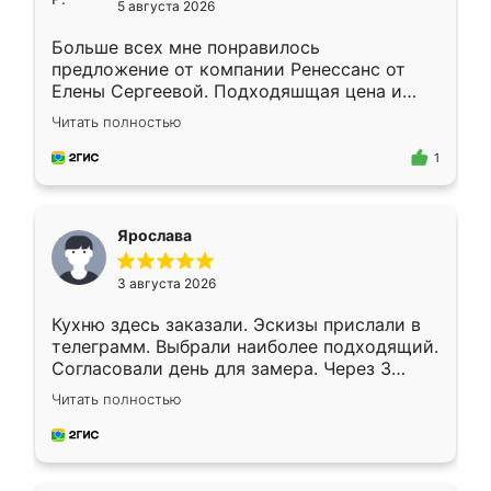
5 августа 2026
Больше всех мне понравилось
предложение от компании Ренессанс от
Елены Сергеевой. Подходяшщая цена и
короткие сроки изготовления. Приехавший
Читать полностью
для замера сотрудник Владислав
предложил по моему эскизу самый
1
подходящий вариант шкафа. Немного его
видоизменил, получилось даже лучше, чем
я хотела.
Ярослава
3 августа 2026
Кухню здесь заказали. Эскизы прислали в
телеграмм. Выбрали наиболее подходящий.
Согласовали день для замера. Через 3
недели кухня была уже готова. Остались
Читать полностью
довольны работой. Спасибо Ренессанс
мебель за качественную работу!