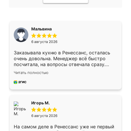
Мальвина
6 августа 2026
Заказывала кухню в Ренессанс, осталась
очень довольна. Менеджер всё быстро
посчитала, на вопросы отвечала сразу.
Замерщик приехал в субботу, подошёл к
Читать полностью
делу со всей ответственностью. Собрали
за день, ребята работали аккуратно, даже
пыли почти не было. Качество отличное,
ящики ходят плавно, ничего не скрипит.
Всё подошло как влитое.
Игорь М.
6 августа 2026
На самом деле в Ренессанс уже не первый