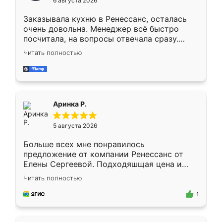
6 августа 2026
мебели буду заказывать только здесь.
Заказывала кухню в Ренессанс, осталась
очень довольна. Менеджер всё быстро
посчитала, на вопросы отвечала сразу.
Замерщик приехал в субботу, подошёл к
Читать полностью
делу со всей ответственностью. Собрали
за день, ребята работали аккуратно, даже
пыли почти не было. Качество отличное,
ящики ходят плавно, ничего не скрипит.
Всё подошло как влитое.
Аринка Р.
5 августа 2026
Больше всех мне понравилось
предложение от компании Ренессанс от
Елены Сергеевой. Подходяшщая цена и
короткие сроки изготовления. Приехавший
Читать полностью
для замера сотрудник Владислав
предложил по моему эскизу самый
1
подходящий вариант шкафа. Немного его
видоизменил, получилось даже лучше, чем