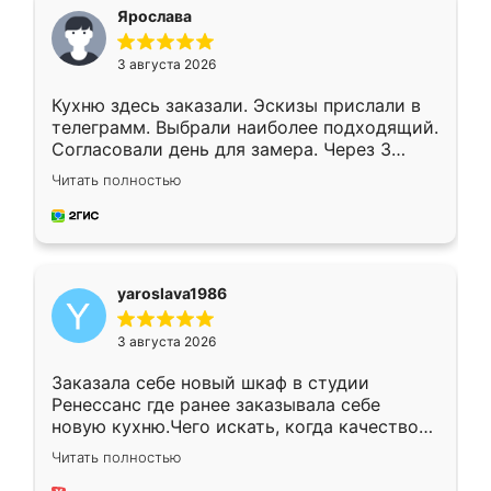
я хотела.
Ярослава
3 августа 2026
Кухню здесь заказали. Эскизы прислали в
телеграмм. Выбрали наиболее подходящий.
Согласовали день для замера. Через 3
недели кухня была уже готова. Остались
Читать полностью
довольны работой. Спасибо Ренессанс
мебель за качественную работу!
yaroslava1986
3 августа 2026
Заказала себе новый шкаф в студии
Ренессанс где ранее заказывала себе
новую кухню.Чего искать, когда качеством
вполне довольна. Служит кухня уже почти
Читать полностью
два года, нареканий нет.