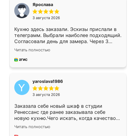
я хотела.
Ярослава
3 августа 2026
Кухню здесь заказали. Эскизы прислали в
телеграмм. Выбрали наиболее подходящий.
Согласовали день для замера. Через 3
недели кухня была уже готова. Остались
Читать полностью
довольны работой. Спасибо Ренессанс
мебель за качественную работу!
yaroslava1986
3 августа 2026
Заказала себе новый шкаф в студии
Ренессанс где ранее заказывала себе
новую кухню.Чего искать, когда качеством
вполне довольна. Служит кухня уже почти
Читать полностью
два года, нареканий нет.