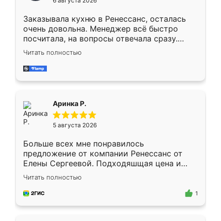
6 августа 2026
мебели буду заказывать только здесь.
Заказывала кухню в Ренессанс, осталась
очень довольна. Менеджер всё быстро
посчитала, на вопросы отвечала сразу.
Замерщик приехал в субботу, подошёл к
Читать полностью
делу со всей ответственностью. Собрали
за день, ребята работали аккуратно, даже
пыли почти не было. Качество отличное,
ящики ходят плавно, ничего не скрипит.
Всё подошло как влитое.
Аринка Р.
5 августа 2026
Больше всех мне понравилось
предложение от компании Ренессанс от
Елены Сергеевой. Подходяшщая цена и
короткие сроки изготовления. Приехавший
Читать полностью
для замера сотрудник Владислав
предложил по моему эскизу самый
1
подходящий вариант шкафа. Немного его
видоизменил, получилось даже лучше, чем