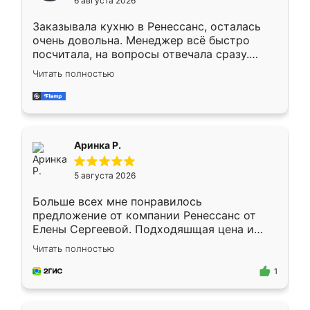
6 августа 2026
мебели буду заказывать только здесь.
Заказывала кухню в Ренессанс, осталась
очень довольна. Менеджер всё быстро
посчитала, на вопросы отвечала сразу.
Замерщик приехал в субботу, подошёл к
Читать полностью
делу со всей ответственностью. Собрали
за день, ребята работали аккуратно, даже
пыли почти не было. Качество отличное,
ящики ходят плавно, ничего не скрипит.
Всё подошло как влитое.
Аринка Р.
5 августа 2026
Больше всех мне понравилось
предложение от компании Ренессанс от
Елены Сергеевой. Подходяшщая цена и
короткие сроки изготовления. Приехавший
Читать полностью
для замера сотрудник Владислав
предложил по моему эскизу самый
1
подходящий вариант шкафа. Немного его
видоизменил, получилось даже лучше, чем