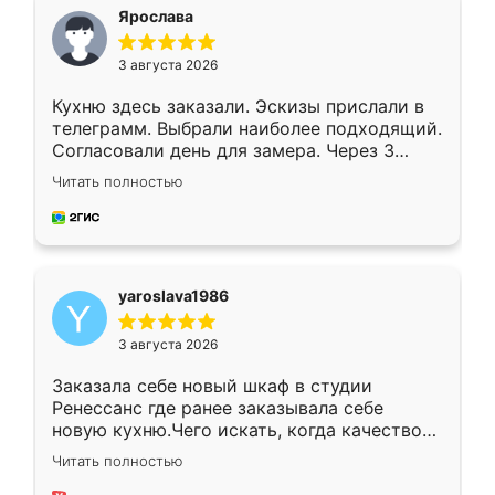
я хотела.
Ярослава
3 августа 2026
Кухню здесь заказали. Эскизы прислали в
телеграмм. Выбрали наиболее подходящий.
Согласовали день для замера. Через 3
недели кухня была уже готова. Остались
Читать полностью
довольны работой. Спасибо Ренессанс
мебель за качественную работу!
yaroslava1986
3 августа 2026
Заказала себе новый шкаф в студии
Ренессанс где ранее заказывала себе
новую кухню.Чего искать, когда качеством
вполне довольна. Служит кухня уже почти
Читать полностью
два года, нареканий нет.