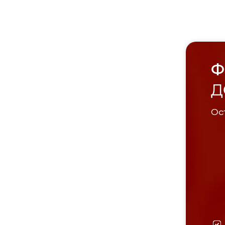
Ф
Д
Ост