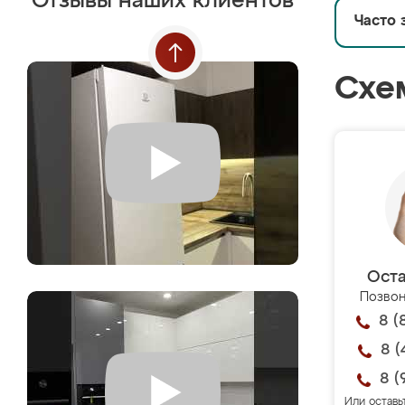
Отзывы наших клиентов
Часто 
Схе
Оста
Позвон
8 (
8 (
8 (
Или оставь