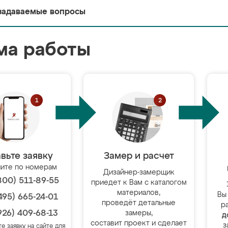
задаваемые вопросы
ма работы
вьте заявку
Замер и расчет
ите по номерам
Дизайнер-замерщик
800) 511-89-55
приедет к Вам с каталогом
материалов,
Вы
495) 665-24-01
проведёт детальные
р
926) 409-68-13
замеры,
д
составит проект и сделает
з
те заявку на сайте для