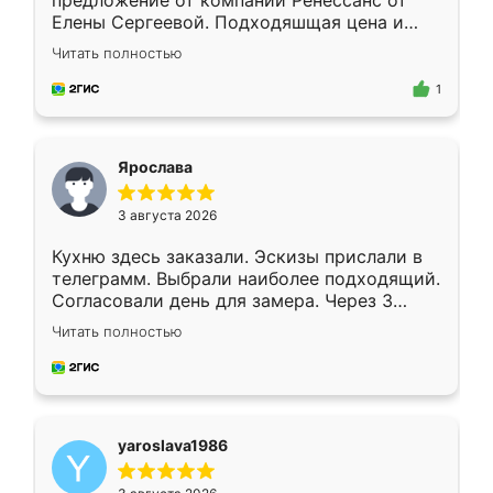
предложение от компании Ренессанс от
Елены Сергеевой. Подходяшщая цена и
короткие сроки изготовления. Приехавший
Читать полностью
для замера сотрудник Владислав
предложил по моему эскизу самый
1
подходящий вариант шкафа. Немного его
видоизменил, получилось даже лучше, чем
я хотела.
Ярослава
3 августа 2026
Кухню здесь заказали. Эскизы прислали в
телеграмм. Выбрали наиболее подходящий.
Согласовали день для замера. Через 3
недели кухня была уже готова. Остались
Читать полностью
довольны работой. Спасибо Ренессанс
мебель за качественную работу!
yaroslava1986