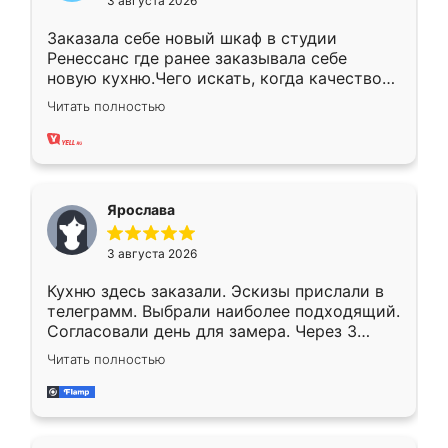
3 августа 2026
Заказала себе новый шкаф в студии
Ренессанс где ранее заказывала себе
новую кухню.Чего искать, когда качеством
вполне довольна. Служит кухня уже почти
Читать полностью
два года, нареканий нет.
Ярослава
3 августа 2026
Кухню здесь заказали. Эскизы прислали в
телеграмм. Выбрали наиболее подходящий.
Согласовали день для замера. Через 3
недели кухня была уже готова. Остались
Читать полностью
довольны работой. Спасибо Ренессанс
мебель за качественную работу!