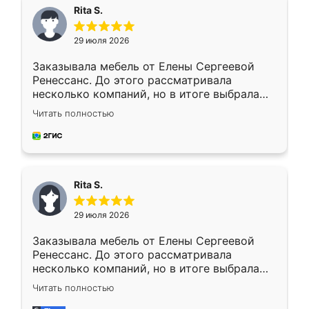
Rita S.
29 июля 2026
Заказывала мебель от Елены Сергеевой
Ренессанс. До этого рассматривала
несколько компаний, но в итоге выбрала
эту. Сначала обговорили условия, потом
Читать полностью
приехал замерщик, всё спокойно объяснил
и снял размеры. Изготовили в срок, с
доставкой тоже никаких проблем не
возникло. Сборку выполнили аккуратно,
мебель сразу встала на свое место без
Rita S.
каких-либо доработок. Качеством осталась
довольна, все выглядит так, как и ожидала.
29 июля 2026
Заказывала мебель от Елены Сергеевой
Ренессанс. До этого рассматривала
несколько компаний, но в итоге выбрала
эту. Сначала обговорили условия, потом
Читать полностью
приехал замерщик, всё спокойно объяснил