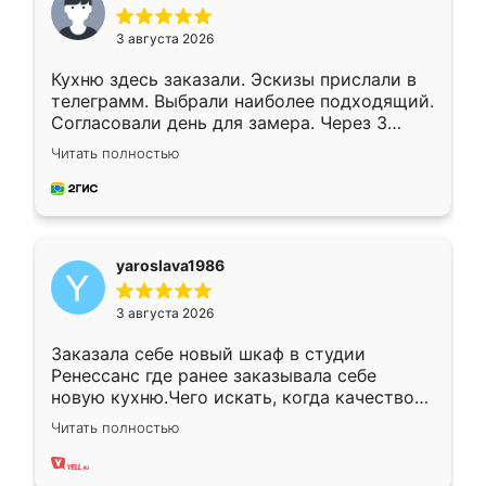
3 августа 2026
Кухню здесь заказали. Эскизы прислали в
телеграмм. Выбрали наиболее подходящий.
Согласовали день для замера. Через 3
недели кухня была уже готова. Остались
Читать полностью
довольны работой. Спасибо Ренессанс
мебель за качественную работу!
yaroslava1986
3 августа 2026
Заказала себе новый шкаф в студии
Ренессанс где ранее заказывала себе
новую кухню.Чего искать, когда качеством
вполне довольна. Служит кухня уже почти
Читать полностью
два года, нареканий нет.