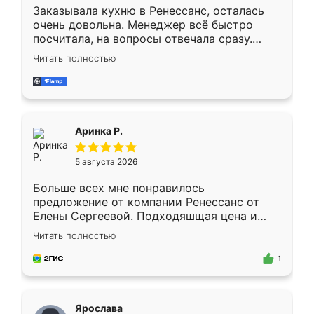
Заказывала кухню в Ренессанс, осталась
очень довольна. Менеджер всё быстро
посчитала, на вопросы отвечала сразу.
Замерщик приехал в субботу, подошёл к
Читать полностью
делу со всей ответственностью. Собрали
за день, ребята работали аккуратно, даже
пыли почти не было. Качество отличное,
ящики ходят плавно, ничего не скрипит.
Всё подошло как влитое.
Аринка Р.
5 августа 2026
Больше всех мне понравилось
предложение от компании Ренессанс от
Елены Сергеевой. Подходяшщая цена и
короткие сроки изготовления. Приехавший
Читать полностью
для замера сотрудник Владислав
предложил по моему эскизу самый
1
подходящий вариант шкафа. Немного его
видоизменил, получилось даже лучше, чем
я хотела.
Ярослава