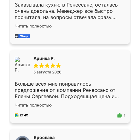
Заказывала кухню в Ренессанс, осталась
очень довольна. Менеджер всё быстро
посчитала, на вопросы отвечала сразу.
Замерщик приехал в субботу, подошёл к
Читать полностью
делу со всей ответственностью. Собрали
за день, ребята работали аккуратно, даже
пыли почти не было. Качество отличное,
ящики ходят плавно, ничего не скрипит.
Всё подошло как влитое.
Аринка Р.
5 августа 2026
Больше всех мне понравилось
предложение от компании Ренессанс от
Елены Сергеевой. Подходяшщая цена и
короткие сроки изготовления. Приехавший
Читать полностью
для замера сотрудник Владислав
предложил по моему эскизу самый
1
подходящий вариант шкафа. Немного его
видоизменил, получилось даже лучше, чем
я хотела.
Ярослава