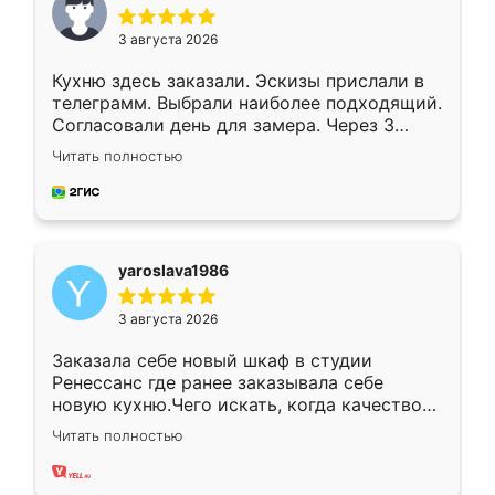
3 августа 2026
Кухню здесь заказали. Эскизы прислали в
телеграмм. Выбрали наиболее подходящий.
Согласовали день для замера. Через 3
недели кухня была уже готова. Остались
Читать полностью
довольны работой. Спасибо Ренессанс
мебель за качественную работу!
yaroslava1986
3 августа 2026
Заказала себе новый шкаф в студии
Ренессанс где ранее заказывала себе
новую кухню.Чего искать, когда качеством
вполне довольна. Служит кухня уже почти
Читать полностью
два года, нареканий нет.