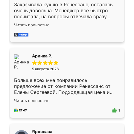
Заказывала кухню в Ренессанс, осталась
очень довольна. Менеджер всё быстро
посчитала, на вопросы отвечала сразу.
Замерщик приехал в субботу, подошёл к
Читать полностью
делу со всей ответственностью. Собрали
за день, ребята работали аккуратно, даже
пыли почти не было. Качество отличное,
ящики ходят плавно, ничего не скрипит.
Всё подошло как влитое.
Аринка Р.
5 августа 2026
Больше всех мне понравилось
предложение от компании Ренессанс от
Елены Сергеевой. Подходяшщая цена и
короткие сроки изготовления. Приехавший
Читать полностью
для замера сотрудник Владислав
предложил по моему эскизу самый
1
подходящий вариант шкафа. Немного его
видоизменил, получилось даже лучше, чем
я хотела.
Ярослава