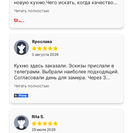
новую кухню.Чего искать, когда качеством
вполне довольна. Служит кухня уже почти
Читать полностью
два года, нареканий нет.
Ярослава
3 августа 2026
Кухню здесь заказали. Эскизы прислали в
телеграмм. Выбрали наиболее подходящий.
Согласовали день для замера. Через 3
недели кухня была уже готова. Остались
Читать полностью
довольны работой. Спасибо Ренессанс
мебель за качественную работу!
Rita S.
29 июля 2026