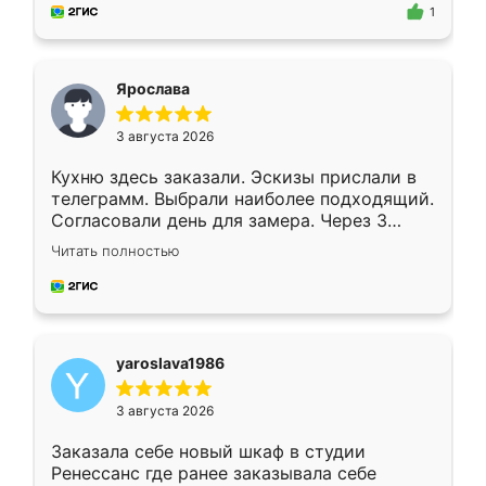
предложил по моему эскизу самый
1
подходящий вариант шкафа. Немного его
видоизменил, получилось даже лучше, чем
я хотела.
Ярослава
3 августа 2026
Кухню здесь заказали. Эскизы прислали в
телеграмм. Выбрали наиболее подходящий.
Согласовали день для замера. Через 3
недели кухня была уже готова. Остались
Читать полностью
довольны работой. Спасибо Ренессанс
мебель за качественную работу!
yaroslava1986
3 августа 2026
Заказала себе новый шкаф в студии
Ренессанс где ранее заказывала себе