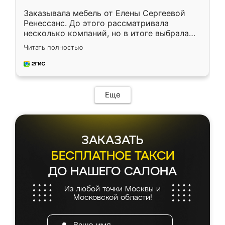
Заказывала мебель от Елены Сергеевой
Ренессанс. До этого рассматривала
несколько компаний, но в итоге выбрала
эту. Сначала обговорили условия, потом
Читать полностью
приехал замерщик, всё спокойно объяснил
и снял размеры. Изготовили в срок, с
доставкой тоже никаких проблем не
возникло. Сборку выполнили аккуратно,
мебель сразу встала на свое место без
Еще
каких-либо доработок. Качеством осталась
довольна, все выглядит так, как и ожидала.
ЗАКАЗАТЬ
БЕСПЛАТНОЕ ТАКСИ
ДО НАШЕГО САЛОНА
Из любой точки Москвы и
Московской области!