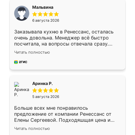
Мальвина
6 августа 2026
Заказывала кухню в Ренессанс, осталась
очень довольна. Менеджер всё быстро
посчитала, на вопросы отвечала сразу.
Замерщик приехал в субботу, подошёл к
Читать полностью
делу со всей ответственностью. Собрали
за день, ребята работали аккуратно, даже
пыли почти не было. Качество отличное,
ящики ходят плавно, ничего не скрипит.
Всё подошло как влитое.
Аринка Р.
5 августа 2026
Больше всех мне понравилось
предложение от компании Ренессанс от
Елены Сергеевой. Подходяшщая цена и
короткие сроки изготовления. Приехавший
Читать полностью
для замера сотрудник Владислав