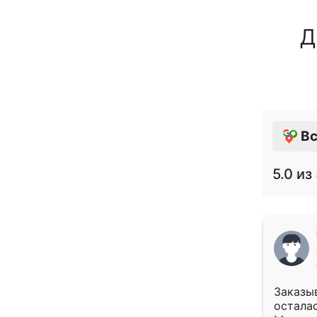
Д
Вс
5.0
из 
Заказыв
осталас