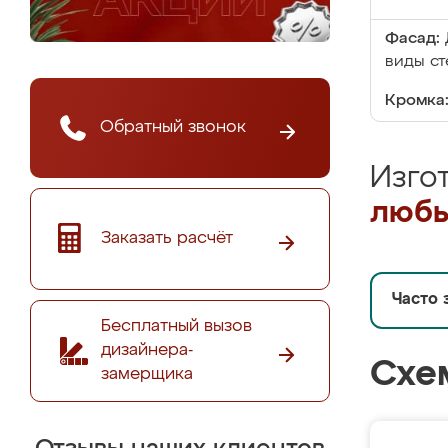
Фасад:
виды ст
Кромка
Обратный звонок
Изго
любы
Заказать расчёт
Часто 
Бесплатный вызов
дизайнера-
Схе
замерщика