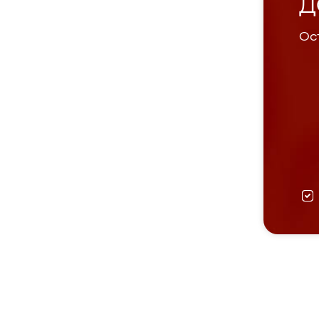
Д
Ост