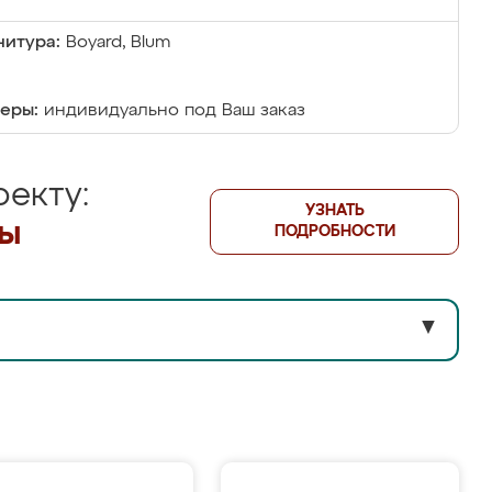
итура:
Boyard, Blum
еры:
индивидуально под Ваш заказ
екту:
УЗНАТЬ
лы
ПОДРОБНОСТИ
▼