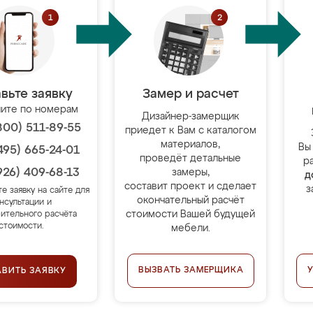
вьте заявку
Замер и расчет
ите по номерам
Дизайнер-замерщик
800) 511-89-55
приедет к Вам с каталогом
материалов,
Вы
495) 665-24-01
проведёт детальные
р
926) 409-68-13
замеры,
д
составит проект и сделает
з
те заявку на сайте для
окончательный расчёт
нсультации и
стоимости Вашей будущей
ительного расчёта
стоимости.
мебели.
ВЫЗВАТЬ ЗАМЕРЩИКА
АВИТЬ ЗАЯВКУ