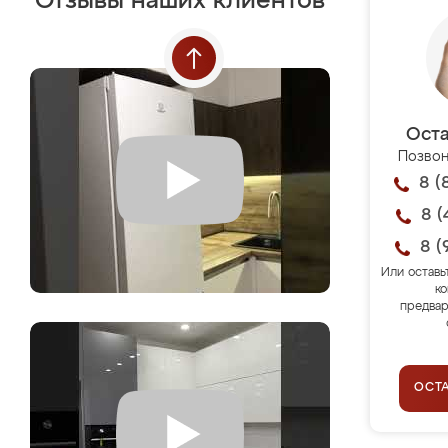
Отзывы наших клиентов
Оста
Позвон
8 (
8 (
8 (
Или оставь
ко
предвар
ОСТ