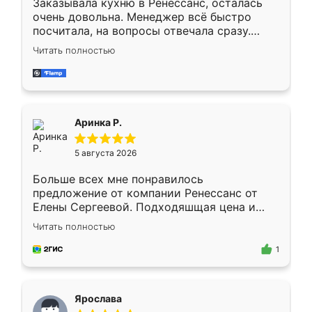
Заказывала кухню в Ренессанс, осталась
очень довольна. Менеджер всё быстро
посчитала, на вопросы отвечала сразу.
Замерщик приехал в субботу, подошёл к
Читать полностью
делу со всей ответственностью. Собрали
за день, ребята работали аккуратно, даже
пыли почти не было. Качество отличное,
ящики ходят плавно, ничего не скрипит.
Всё подошло как влитое.
Аринка Р.
5 августа 2026
Больше всех мне понравилось
предложение от компании Ренессанс от
Елены Сергеевой. Подходяшщая цена и
короткие сроки изготовления. Приехавший
Читать полностью
для замера сотрудник Владислав
предложил по моему эскизу самый
1
подходящий вариант шкафа. Немного его
видоизменил, получилось даже лучше, чем
я хотела.
Ярослава