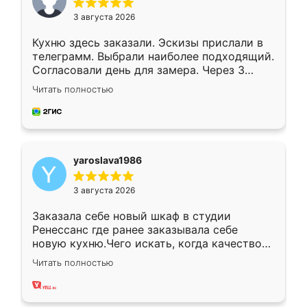
3 августа 2026
Кухню здесь заказали. Эскизы прислали в
телеграмм. Выбрали наиболее подходящий.
Согласовали день для замера. Через 3
недели кухня была уже готова. Остались
Читать полностью
довольны работой. Спасибо Ренессанс
мебель за качественную работу!
yaroslava1986
3 августа 2026
Заказала себе новый шкаф в студии
Ренессанс где ранее заказывала себе
новую кухню.Чего искать, когда качеством
вполне довольна. Служит кухня уже почти
Читать полностью
два года, нареканий нет.