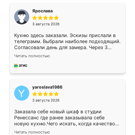
видоизменил, получилось даже лучше, чем
я хотела.
Ярослава
3 августа 2026
Кухню здесь заказали. Эскизы прислали в
телеграмм. Выбрали наиболее подходящий.
Согласовали день для замера. Через 3
недели кухня была уже готова. Остались
Читать полностью
довольны работой. Спасибо Ренессанс
мебель за качественную работу!
yaroslava1986
3 августа 2026
Заказала себе новый шкаф в студии
Ренессанс где ранее заказывала себе
новую кухню.Чего искать, когда качеством
вполне довольна. Служит кухня уже почти
Читать полностью