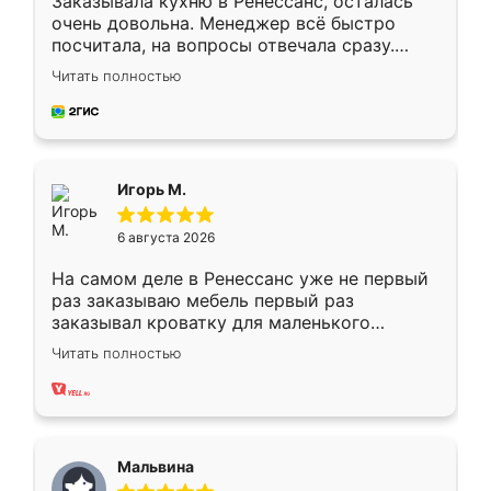
Заказывала кухню в Ренессанс, осталась
очень довольна. Менеджер всё быстро
посчитала, на вопросы отвечала сразу.
Замерщик приехал в субботу, подошёл к
Читать полностью
делу со всей ответственностью. Собрали
за день, ребята работали аккуратно, даже
пыли почти не было. Качество отличное,
ящики ходят плавно, ничего не скрипит.
Всё подошло как влитое.
Игорь М.
6 августа 2026
На самом деле в Ренессанс уже не первый
раз заказываю мебель первый раз
заказывал кроватку для маленького
ребёнка при его рождении ,во второй раз
Читать полностью
заказал шкаф-купе. По качеству очень
хорошее сборка достаточно быстрая,
также адекватные цены. До этого
сравнивал с разными конкурентами в этом
сегменте ,выбор у конкурентов куда
Мальвина
меньше, здесь же он более разнообразный.