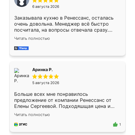
Мне нравится ,если что-то потребуется из
6 августа 2026
мебели буду заказывать только здесь.
Заказывала кухню в Ренессанс, осталась
очень довольна. Менеджер всё быстро
посчитала, на вопросы отвечала сразу.
Замерщик приехал в субботу, подошёл к
Читать полностью
делу со всей ответственностью. Собрали
за день, ребята работали аккуратно, даже
пыли почти не было. Качество отличное,
ящики ходят плавно, ничего не скрипит.
Всё подошло как влитое.
Аринка Р.
5 августа 2026
Больше всех мне понравилось
предложение от компании Ренессанс от
Елены Сергеевой. Подходяшщая цена и
короткие сроки изготовления. Приехавший
Читать полностью
для замера сотрудник Владислав
предложил по моему эскизу самый
1
подходящий вариант шкафа. Немного его