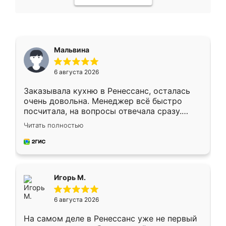
Мальвина
6 августа 2026
Заказывала кухню в Ренессанс, осталась
очень довольна. Менеджер всё быстро
посчитала, на вопросы отвечала сразу.
Замерщик приехал в субботу, подошёл к
Читать полностью
делу со всей ответственностью. Собрали
за день, ребята работали аккуратно, даже
пыли почти не было. Качество отличное,
ящики ходят плавно, ничего не скрипит.
Всё подошло как влитое.
Игорь М.
6 августа 2026
На самом деле в Ренессанс уже не первый