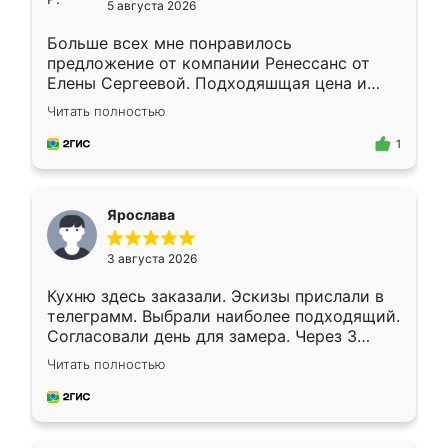
5 августа 2026
Больше всех мне понравилось
предложение от компании Ренессанс от
Елены Сергеевой. Подходяшщая цена и
короткие сроки изготовления. Приехавший
Читать полностью
для замера сотрудник Владислав
предложил по моему эскизу самый
1
подходящий вариант шкафа. Немного его
видоизменил, получилось даже лучше, чем
я хотела.
Ярослава
3 августа 2026
Кухню здесь заказали. Эскизы прислали в
телеграмм. Выбрали наиболее подходящий.
Согласовали день для замера. Через 3
недели кухня была уже готова. Остались
Читать полностью
довольны работой. Спасибо Ренессанс
мебель за качественную работу!