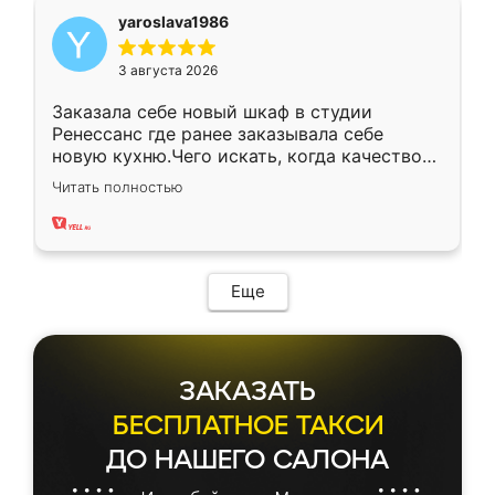
yaroslava1986
3 августа 2026
Заказала себе новый шкаф в студии
Ренессанс где ранее заказывала себе
новую кухню.Чего искать, когда качеством
вполне довольна. Служит кухня уже почти
Читать полностью
два года, нареканий нет.
Еще
ЗАКАЗАТЬ
БЕСПЛАТНОЕ ТАКСИ
ДО НАШЕГО САЛОНА