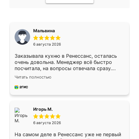
Мальвина
6 августа 2026
Заказывала кухню в Ренессанс, осталась
очень довольна. Менеджер всё быстро
посчитала, на вопросы отвечала сразу.
Замерщик приехал в субботу, подошёл к
Читать полностью
делу со всей ответственностью. Собрали
за день, ребята работали аккуратно, даже
пыли почти не было. Качество отличное,
ящики ходят плавно, ничего не скрипит.
Всё подошло как влитое.
Игорь М.
6 августа 2026
На самом деле в Ренессанс уже не первый