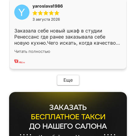
yaroslava1986
3 августа 2026
Заказала себе новый шкаф в студии
Ренессанс где ранее заказывала себе
новую кухню.Чего искать, когда качеством
вполне довольна. Служит кухня уже почти
Читать полностью
два года, нареканий нет.
Еще
ЗАКАЗАТЬ
БЕСПЛАТНОЕ ТАКСИ
ДО НАШЕГО САЛОНА