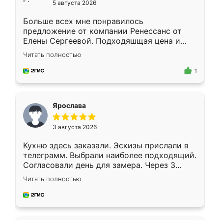
5 августа 2026
Больше всех мне понравилось
предложение от компании Ренессанс от
Елены Сергеевой. Подходяшщая цена и
короткие сроки изготовления. Приехавший
Читать полностью
для замера сотрудник Владислав
предложил по моему эскизу самый
1
подходящий вариант шкафа. Немного его
видоизменил, получилось даже лучше, чем
я хотела.
Ярослава
3 августа 2026
Кухню здесь заказали. Эскизы прислали в
телеграмм. Выбрали наиболее подходящий.
Согласовали день для замера. Через 3
недели кухня была уже готова. Остались
Читать полностью
довольны работой. Спасибо Ренессанс
мебель за качественную работу!