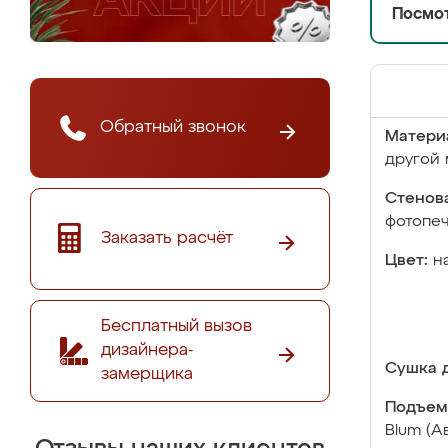
Посмот
Обратный звонок
Матери
другой 
Стенова
фотопе
Заказать расчёт
Цвет:
н
Бесплатный вызов
дизайнера-
Сушка д
замерщика
Подъем
Blum (А