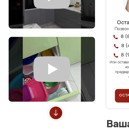
Оста
Позвон
8 (
8 (
8 (
Или оставь
ко
предвар
ОСТ
Ваша