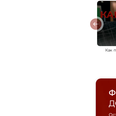
Как 
Ф
Д
Ост