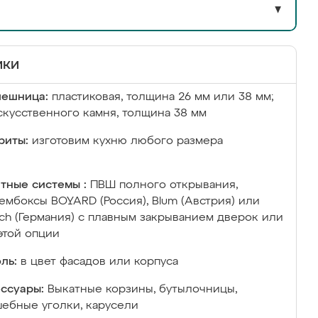
▼
ики
лешница:
пластиковая, толщина 26 мм или 38 мм;
скусственного камня, толщина 38 мм
риты:
изготовим кухню любого размера
тные системы :
ПВШ полного открывания,
ембоксы BOYARD (Россия), Blum (Австрия) или
ich (Германия) с плавным закрыванием дверок или
этой опции
ль:
в цвет фасадов или корпуса
ссуары:
Выкатные корзины, бутылочницы,
ебные уголки, карусели