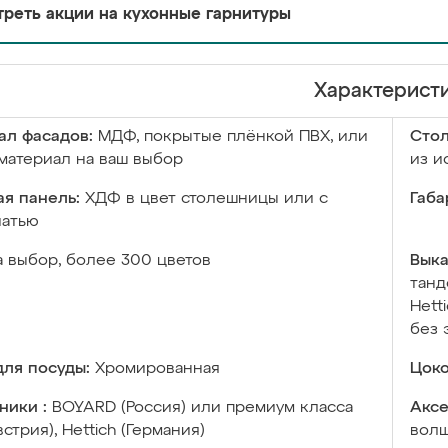
реть акции на кухонные гарнитуры
Характерист
ал фасадов:
МДФ, покрытые плёнкой ПВХ, или
Сто
материал на ваш выбор
из и
я панель:
ХДФ в цвет столешницы или с
Габа
чатью
а выбор, более 300 цветов
Выка
танд
Hett
без 
ля посуды:
Хромированная
Цоко
ники :
BOYARD (Россия) или премиум класса
Аксе
встрия), Hettich (Германия)
волш