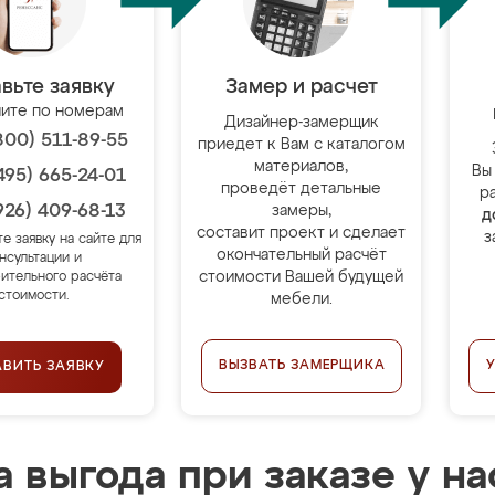
вьте заявку
Замер и расчет
ите по номерам
Дизайнер-замерщик
800) 511-89-55
приедет к Вам с каталогом
материалов,
Вы
495) 665-24-01
проведёт детальные
р
926) 409-68-13
замеры,
д
составит проект и сделает
з
те заявку на сайте для
окончательный расчёт
нсультации и
стоимости Вашей будущей
ительного расчёта
стоимости.
мебели.
ВЫЗВАТЬ ЗАМЕРЩИКА
АВИТЬ ЗАЯВКУ
 выгода при заказе у на