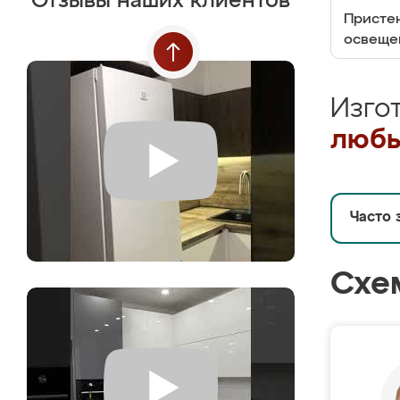
Отзывы наших клиентов
Пристен
освеще
Изго
любы
Часто 
Схе