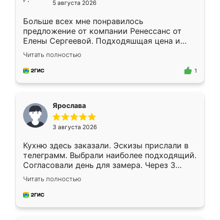
5 августа 2026
Больше всех мне понравилось
предложение от компании Ренессанс от
Елены Сергеевой. Подходяшщая цена и
короткие сроки изготовления. Приехавший
Читать полностью
для замера сотрудник Владислав
предложил по моему эскизу самый
1
подходящий вариант шкафа. Немного его
видоизменил, получилось даже лучше, чем
я хотела.
Ярослава
3 августа 2026
Кухню здесь заказали. Эскизы прислали в
телеграмм. Выбрали наиболее подходящий.
Согласовали день для замера. Через 3
недели кухня была уже готова. Остались
Читать полностью
довольны работой. Спасибо Ренессанс
мебель за качественную работу!