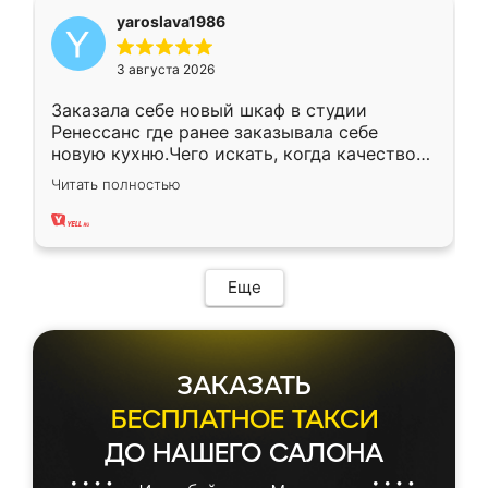
yaroslava1986
3 августа 2026
Заказала себе новый шкаф в студии
Ренессанс где ранее заказывала себе
новую кухню.Чего искать, когда качеством
вполне довольна. Служит кухня уже почти
Читать полностью
два года, нареканий нет.
Еще
ЗАКАЗАТЬ
БЕСПЛАТНОЕ ТАКСИ
ДО НАШЕГО САЛОНА