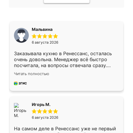
Мальвина
6 августа 2026
Заказывала кухню в Ренессанс, осталась
очень довольна. Менеджер всё быстро
посчитала, на вопросы отвечала сразу.
Замерщик приехал в субботу, подошёл к
Читать полностью
делу со всей ответственностью. Собрали
за день, ребята работали аккуратно, даже
пыли почти не было. Качество отличное,
ящики ходят плавно, ничего не скрипит.
Всё подошло как влитое.
Игорь М.
6 августа 2026
На самом деле в Ренессанс уже не первый