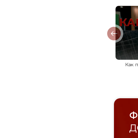
Как 
Ф
Д