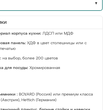
▼
ики
риал корпуса кухни:
ЛДСП или МДФ
овая панель:
ХДФ в цвет столешницы или с
печатью
:
на выбор, более 200 цветов
а для посуды:
Хромированная
емники :
BOYARD (Россия) или премиум класса
 (Австрия), Hettich (Германия)
теночный плинтус, барные стойки и навески,