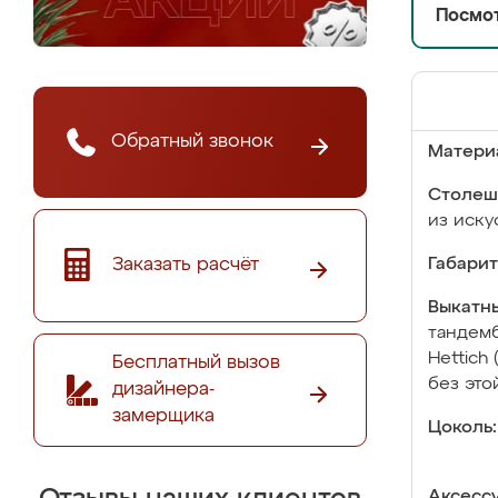
Посмот
Обратный звонок
Матери
Столеш
из иску
Заказать расчёт
Габарит
Выкатны
тандемб
Hettich
Бесплатный вызов
без это
дизайнера-
замерщика
Цоколь:
Аксесс