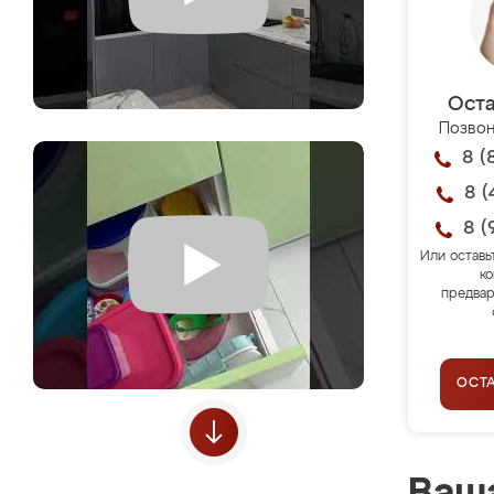
Оста
Позвон
8 (
8 (
8 (
Или оставь
ко
предвар
ОСТ