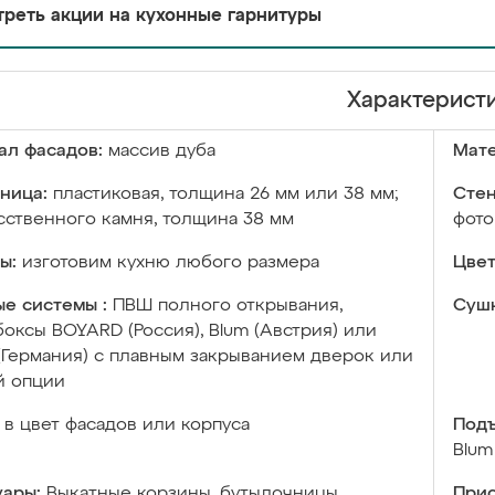
реть акции на кухонные гарнитуры
Характерист
ал фасадов:
массив дуба
Мате
ница:
пластиковая, толщина 26 мм или 38 мм;
Стен
сственного камня, толщина 38 мм
фото
ы:
изготовим кухню любого размера
Цвет
е системы :
ПВШ полного открывания,
Сушк
оксы BOYARD (Россия), Blum (Австрия) или
 (Германия) с плавным закрыванием дверок или
й опции
в цвет фасадов или корпуса
Подъ
Blum
уары:
Выкатные корзины, бутылочницы,
Прис