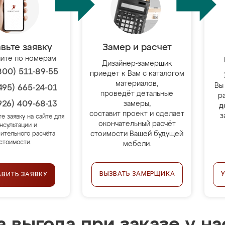
вьте заявку
Замер и расчет
ите по номерам
Дизайнер-замерщик
800) 511-89-55
приедет к Вам с каталогом
материалов,
Вы
495) 665-24-01
проведёт детальные
р
926) 409-68-13
замеры,
д
составит проект и сделает
з
те заявку на сайте для
окончательный расчёт
нсультации и
стоимости Вашей будущей
ительного расчёта
стоимости.
мебели.
ВЫЗВАТЬ ЗАМЕРЩИКА
АВИТЬ ЗАЯВКУ