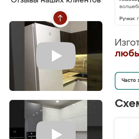
Отзывы наших клиентов
волшебн
Ручки:
Изго
любы
Часто 
Схе