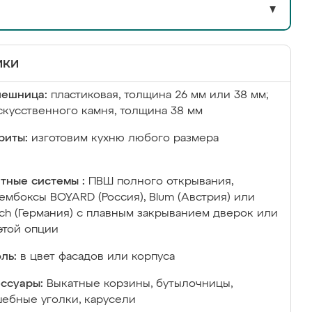
▼
ики
лешница:
пластиковая, толщина 26 мм или 38 мм;
скусственного камня, толщина 38 мм
риты:
изготовим кухню любого размера
тные системы :
ПВШ полного открывания,
ембоксы BOYARD (Россия), Blum (Австрия) или
ich (Германия) с плавным закрыванием дверок или
этой опции
ль:
в цвет фасадов или корпуса
ссуары:
Выкатные корзины, бутылочницы,
ебные уголки, карусели