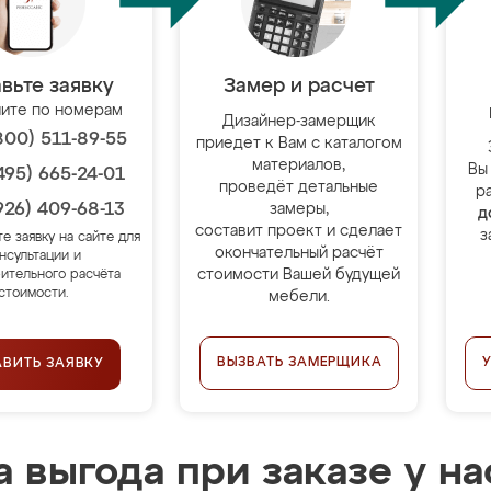
вьте заявку
Замер и расчет
ите по номерам
Дизайнер-замерщик
800) 511-89-55
приедет к Вам с каталогом
материалов,
Вы
495) 665-24-01
проведёт детальные
р
926) 409-68-13
замеры,
д
составит проект и сделает
з
те заявку на сайте для
окончательный расчёт
нсультации и
стоимости Вашей будущей
ительного расчёта
стоимости.
мебели.
ВЫЗВАТЬ ЗАМЕРЩИКА
АВИТЬ ЗАЯВКУ
 выгода при заказе у на