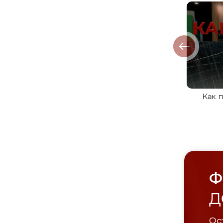
Как 
Ф
Д
Ост