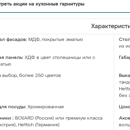
реть акции на кухонные гарнитуры
Характерист
ал фасадов:
МДФ, покрытые эмалью
Сто
из и
я панель:
ХДФ в цвет столешницы или с
Габа
чатью
а выбор, более 250 цветов
Выка
танд
Hett
без 
ля посуды:
Хромированная
Цоко
ники :
BOYARD (Россия) или премиум класса
Аксе
встрия), Hettich (Германия)
волш