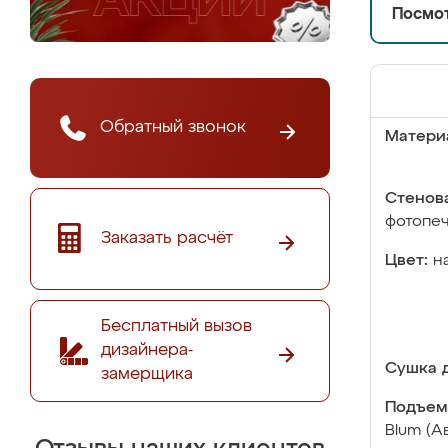
Посмот
Обратный звонок
Матери
Стенова
фотопе
Заказать расчёт
Цвет:
н
Бесплатный вызов
дизайнера-
Сушка д
замерщика
Подъем
Blum (А