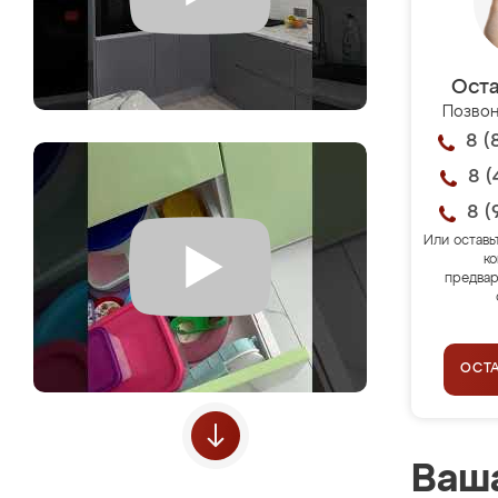
Оста
Позвон
8 (
8 (
8 (
Или оставь
ко
предвар
ОСТ
Ваша