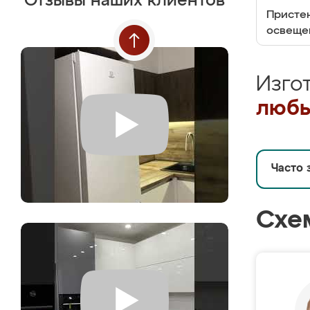
Отзывы наших клиентов
Пристен
освеще
Изго
любы
Часто 
Схе