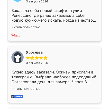
3 августа 2026
Заказала себе новый шкаф в студии
Ренессанс где ранее заказывала себе
новую кухню.Чего искать, когда качеством
вполне довольна. Служит кухня уже почти
Читать полностью
два года, нареканий нет.
Ярослава
3 августа 2026
Кухню здесь заказали. Эскизы прислали в
телеграмм. Выбрали наиболее подходящий.
Согласовали день для замера. Через 3
недели кухня была уже готова. Остались
Читать полностью
довольны работой. Спасибо Ренессанс
мебель за качественную работу!