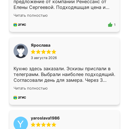
предложение от компании Ренессанс от
Елены Сергеевой. Подходяшщая цена и
короткие сроки изготовления. Приехавший
Читать полностью
для замера сотрудник Владислав
предложил по моему эскизу самый
1
подходящий вариант шкафа. Немного его
видоизменил, получилось даже лучше, чем
я хотела.
Ярослава
3 августа 2026
Кухню здесь заказали. Эскизы прислали в
телеграмм. Выбрали наиболее подходящий.
Согласовали день для замера. Через 3
недели кухня была уже готова. Остались
Читать полностью
довольны работой. Спасибо Ренессанс
мебель за качественную работу!
yaroslava1986