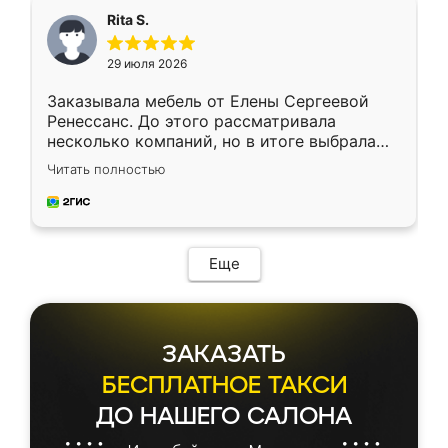
Rita S.
29 июля 2026
Заказывала мебель от Елены Сергеевой
Ренессанс. До этого рассматривала
несколько компаний, но в итоге выбрала
эту. Сначала обговорили условия, потом
Читать полностью
приехал замерщик, всё спокойно объяснил
и снял размеры. Изготовили в срок, с
доставкой тоже никаких проблем не
возникло. Сборку выполнили аккуратно,
мебель сразу встала на свое место без
Еще
каких-либо доработок. Качеством осталась
довольна, все выглядит так, как и ожидала.
ЗАКАЗАТЬ
БЕСПЛАТНОЕ ТАКСИ
ДО НАШЕГО САЛОНА