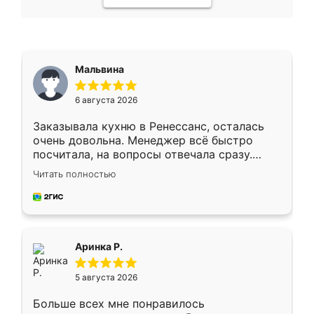
Мальвина
6 августа 2026
Заказывала кухню в Ренессанс, осталась
очень довольна. Менеджер всё быстро
посчитала, на вопросы отвечала сразу.
Замерщик приехал в субботу, подошёл к
Читать полностью
делу со всей ответственностью. Собрали
за день, ребята работали аккуратно, даже
пыли почти не было. Качество отличное,
ящики ходят плавно, ничего не скрипит.
Всё подошло как влитое.
Аринка Р.
5 августа 2026
Больше всех мне понравилось