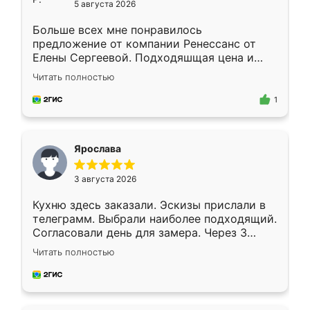
5 августа 2026
Больше всех мне понравилось
предложение от компании Ренессанс от
Елены Сергеевой. Подходяшщая цена и
короткие сроки изготовления. Приехавший
Читать полностью
для замера сотрудник Владислав
предложил по моему эскизу самый
1
подходящий вариант шкафа. Немного его
видоизменил, получилось даже лучше, чем
я хотела.
Ярослава
3 августа 2026
Кухню здесь заказали. Эскизы прислали в
телеграмм. Выбрали наиболее подходящий.
Согласовали день для замера. Через 3
недели кухня была уже готова. Остались
Читать полностью
довольны работой. Спасибо Ренессанс
мебель за качественную работу!