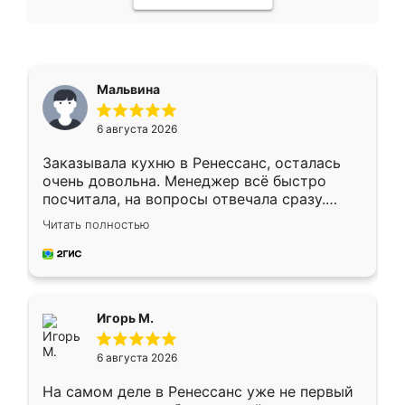
Мальвина
6 августа 2026
Заказывала кухню в Ренессанс, осталась
очень довольна. Менеджер всё быстро
посчитала, на вопросы отвечала сразу.
Замерщик приехал в субботу, подошёл к
Читать полностью
делу со всей ответственностью. Собрали
за день, ребята работали аккуратно, даже
пыли почти не было. Качество отличное,
ящики ходят плавно, ничего не скрипит.
Всё подошло как влитое.
Игорь М.
6 августа 2026
На самом деле в Ренессанс уже не первый