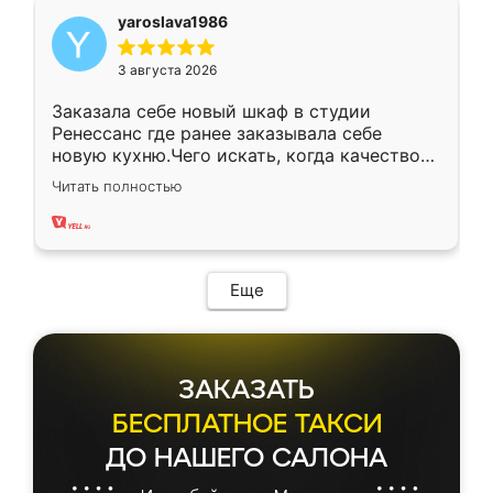
yaroslava1986
3 августа 2026
Заказала себе новый шкаф в студии
Ренессанс где ранее заказывала себе
новую кухню.Чего искать, когда качеством
вполне довольна. Служит кухня уже почти
Читать полностью
два года, нареканий нет.
Еще
ЗАКАЗАТЬ
БЕСПЛАТНОЕ ТАКСИ
ДО НАШЕГО САЛОНА