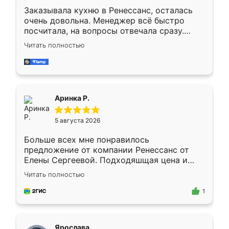
Заказывала кухню в Ренессанс, осталась
очень довольна. Менеджер всё быстро
посчитала, на вопросы отвечала сразу.
Замерщик приехал в субботу, подошёл к
Читать полностью
делу со всей ответственностью. Собрали
за день, ребята работали аккуратно, даже
пыли почти не было. Качество отличное,
ящики ходят плавно, ничего не скрипит.
Всё подошло как влитое.
Аринка Р.
5 августа 2026
Больше всех мне понравилось
предложение от компании Ренессанс от
Елены Сергеевой. Подходяшщая цена и
короткие сроки изготовления. Приехавший
Читать полностью
для замера сотрудник Владислав
предложил по моему эскизу самый
1
подходящий вариант шкафа. Немного его
видоизменил, получилось даже лучше, чем
я хотела.
Ярослава