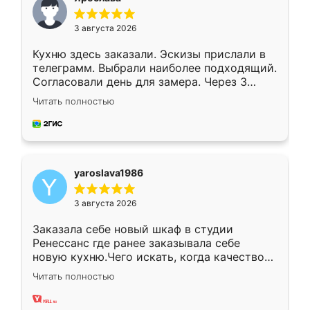
3 августа 2026
Кухню здесь заказали. Эскизы прислали в
телеграмм. Выбрали наиболее подходящий.
Согласовали день для замера. Через 3
недели кухня была уже готова. Остались
Читать полностью
довольны работой. Спасибо Ренессанс
мебель за качественную работу!
yaroslava1986
3 августа 2026
Заказала себе новый шкаф в студии
Ренессанс где ранее заказывала себе
новую кухню.Чего искать, когда качеством
вполне довольна. Служит кухня уже почти
Читать полностью
два года, нареканий нет.