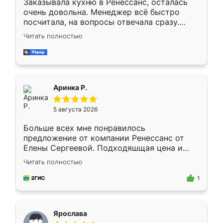
Заказывала кухню в Ренессанс, осталась
очень довольна. Менеджер всё быстро
посчитала, на вопросы отвечала сразу.
Замерщик приехал в субботу, подошёл к
Читать полностью
делу со всей ответственностью. Собрали
за день, ребята работали аккуратно, даже
пыли почти не было. Качество отличное,
ящики ходят плавно, ничего не скрипит.
Всё подошло как влитое.
Аринка Р.
5 августа 2026
Больше всех мне понравилось
предложение от компании Ренессанс от
Елены Сергеевой. Подходяшщая цена и
короткие сроки изготовления. Приехавший
Читать полностью
для замера сотрудник Владислав
предложил по моему эскизу самый
1
подходящий вариант шкафа. Немного его
видоизменил, получилось даже лучше, чем
я хотела.
Ярослава