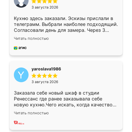
3 августа 2026
Кухню здесь заказали. Эскизы прислали в
телеграмм. Выбрали наиболее подходящий.
Согласовали день для замера. Через 3
недели кухня была уже готова. Остались
Читать полностью
довольны работой. Спасибо Ренессанс
мебель за качественную работу!
yaroslava1986
3 августа 2026
Заказала себе новый шкаф в студии
Ренессанс где ранее заказывала себе
новую кухню.Чего искать, когда качеством
вполне довольна. Служит кухня уже почти
Читать полностью
два года, нареканий нет.