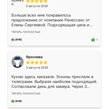
5 августа 2026
Больше всех мне понравилось
предложение от компании Ренессанс от
Елены Сергеевой. Подходяшщая цена и
короткие сроки изготовления. Приехавший
Читать полностью
для замера сотрудник Владислав
предложил по моему эскизу самый
1
подходящий вариант шкафа. Немного его
видоизменил, получилось даже лучше, чем
я хотела.
Ярослава
3 августа 2026
Кухню здесь заказали. Эскизы прислали в
телеграмм. Выбрали наиболее подходящий.
Согласовали день для замера. Через 3
недели кухня была уже готова. Остались
Читать полностью
довольны работой. Спасибо Ренессанс
мебель за качественную работу!