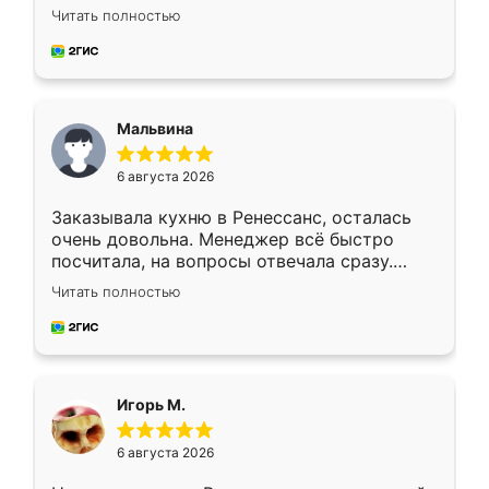
Ждал меньше месяца, сборщик с прямыми
Читать полностью
руками. По цене вышло адекватно.
Рекомендую!
Мальвина
6 августа 2026
Заказывала кухню в Ренессанс, осталась
очень довольна. Менеджер всё быстро
посчитала, на вопросы отвечала сразу.
Замерщик приехал в субботу, подошёл к
Читать полностью
делу со всей ответственностью. Собрали
за день, ребята работали аккуратно, даже
пыли почти не было. Качество отличное,
ящики ходят плавно, ничего не скрипит.
Всё подошло как влитое.
Игорь М.
6 августа 2026