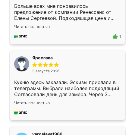
Больше всех мне понравилось
предложение от компании Ренессанс от
Елены Сергеевой. Подходяшщая цена и
короткие сроки изготовления. Приехавший
Читать полностью
для замера сотрудник Владислав
предложил по моему эскизу самый
1
подходящий вариант шкафа. Немного его
видоизменил, получилось даже лучше, чем
я хотела.
Ярослава
3 августа 2026
Кухню здесь заказали. Эскизы прислали в
телеграмм. Выбрали наиболее подходящий.
Согласовали день для замера. Через 3
недели кухня была уже готова. Остались
Читать полностью
довольны работой. Спасибо Ренессанс
мебель за качественную работу!
yaroslava1986