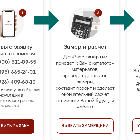
вьте заявку
Замер и расчет
ите по номерам
Дизайнер-замерщик
800) 511-89-55
приедет к Вам с каталогом
материалов,
Вы
495) 665-24-01
проведёт детальные
р
926) 409-68-13
замеры,
д
составит проект и сделает
з
те заявку на сайте для
окончательный расчёт
нсультации и
стоимости Вашей будущей
ительного расчёта
стоимости.
мебели.
ВЫЗВАТЬ ЗАМЕРЩИКА
АВИТЬ ЗАЯВКУ