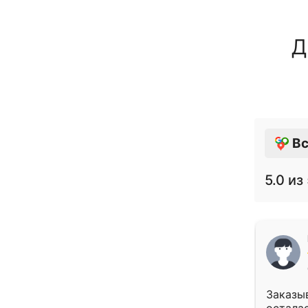
Д
Вс
5.0
из 
Заказыв