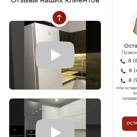
Отзывы наших клиентов
Оста
Позвон
8 (
8 (
8 (
Или оставь
ко
предвар
ОСТ