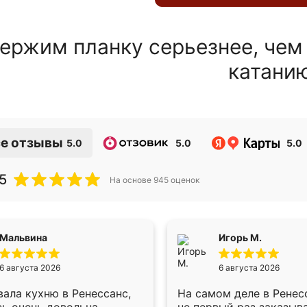
ержим планку серьезнее, чем
катани
е отзывы
5.0
5.0
5.0
5
На основе
945
оценок
Мальвина
Игорь М.
6 августа 2026
6 августа 2026
ала кухню в Ренессанс,
На самом деле в Ренес