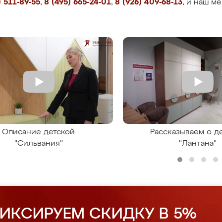
 511-89-55
,
8 (495) 665-24-01
,
8 (926) 409-68-13
, и наш м
Описание детской
Рассказываем о д
"Сильвания"
"Лантана"
ИКСИРУЕМ СКИДКУ В 5%