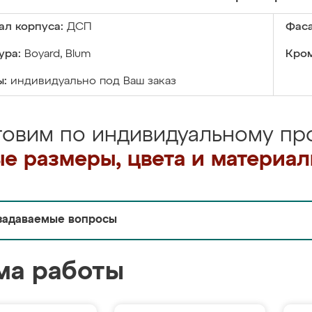
ал корпуса:
ДСП
Фаса
ура:
Boyard, Blum
Кром
ы:
индивидуально под Ваш заказ
товим по индивидуальному про
е размеры, цвета и материа
задаваемые вопросы
ма работы