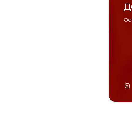
Д
Ост