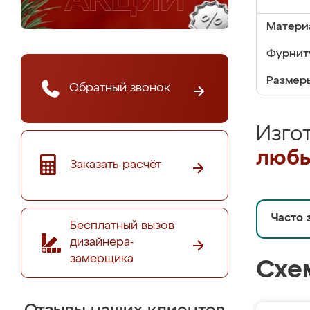
Матери
Фурнит
Размер
Обратный звонок
Изго
любы
Заказать расчёт
Часто 
Бесплатный вызов
дизайнера-
замерщика
Схе