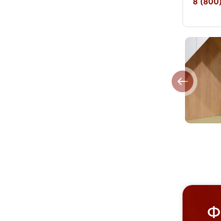
8 (800)
Ф