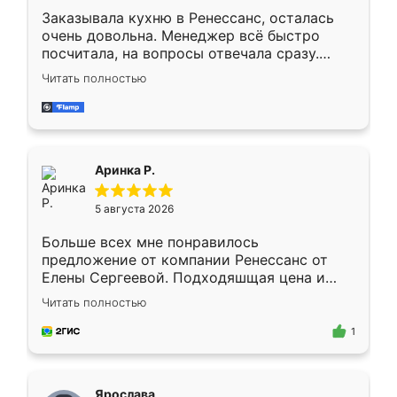
Заказывала кухню в Ренессанс, осталась
очень довольна. Менеджер всё быстро
посчитала, на вопросы отвечала сразу.
Замерщик приехал в субботу, подошёл к
Читать полностью
делу со всей ответственностью. Собрали
за день, ребята работали аккуратно, даже
пыли почти не было. Качество отличное,
ящики ходят плавно, ничего не скрипит.
Всё подошло как влитое.
Аринка Р.
5 августа 2026
Больше всех мне понравилось
предложение от компании Ренессанс от
Елены Сергеевой. Подходяшщая цена и
короткие сроки изготовления. Приехавший
Читать полностью
для замера сотрудник Владислав
предложил по моему эскизу самый
1
подходящий вариант шкафа. Немного его
видоизменил, получилось даже лучше, чем
я хотела.
Ярослава