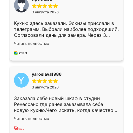
3 августа 2026
Кухню здесь заказали. Эскизы прислали в
телеграмм. Выбрали наиболее подходящий.
Согласовали день для замера. Через 3
недели кухня была уже готова. Остались
Читать полностью
довольны работой. Спасибо Ренессанс
мебель за качественную работу!
yaroslava1986
3 августа 2026
Заказала себе новый шкаф в студии
Ренессанс где ранее заказывала себе
новую кухню.Чего искать, когда качеством
вполне довольна. Служит кухня уже почти
Читать полностью
два года, нареканий нет.